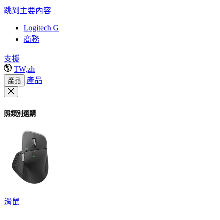
跳到主要內容
Logitech G
商務
支援
TW,zh
產品
產品
照類別選購
滑鼠