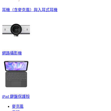
耳機（含麥克風）與入耳式耳機
網路攝影機
iPad 鍵盤保護殼
麥克風