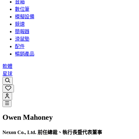
音箱
數位筆
模擬設備
競速
簡報器
滑鼠墊
配件
暢銷產品
軟體
星球
Owen Mahoney
Nexon Co., Ltd. 前任總裁、執行長暨代表董事