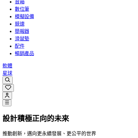
音箱
數位筆
模擬設備
競速
簡報器
滑鼠墊
配件
暢銷產品
軟體
星球
設計積極正向的未來
推動創新，邁向更永續發展、更公平的世界