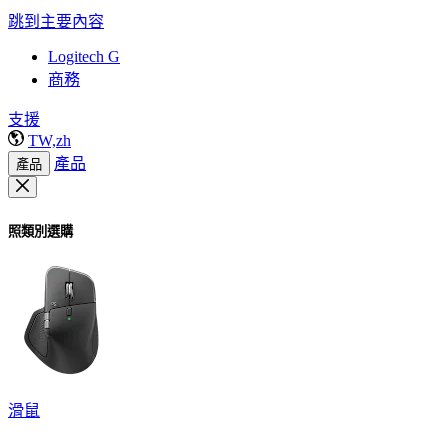
跳到主要內容
Logitech G
商務
支援
TW,zh
產品
產品
照類別選購
滑鼠