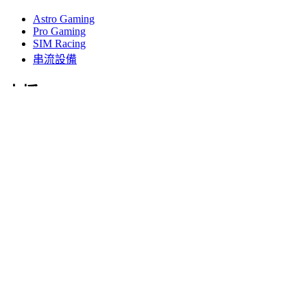
Astro Gaming
Pro Gaming
SIM Racing
串流設備
支援
個人支援
遊戲支援
商務與教育支援
與我們聯絡
軟體
適用於遊戲與串流播放用途的 G HUB
為高效性能打造的 Options+
羅技