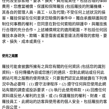
任何及全部索賠、要求、損失、費用或責任，包括合理的律師
費用，您應當補償、保護和保障羅技 (包括羅技的附屬機構、
其各自的管理人員、員工、以及代理) 不受任何上述狀況的損
害。羅技保留在任何要求您賠償的事件中，獨自承擔辯護與控
制任何事務的權利，您同意在對任何索賠的辯護中，與羅技進
行合理的充分合作。上述補償規定的適用範圍，不包括任何因
羅技本身疏失、欺瞞、蓄意傷害或蓄意違法而導致的索賠、要
求、損失、成本或責任。
使用之揭露
羅技可能會披露所擁有之與您有關的任何資訊 (包括您的識別
資料)、任何傳播內容或您進行的通訊、您對此網站或任何此
網站可用之服務的使用情況，只要我們認定此類披露在下列情
況中為必要時：(1) 遵守法律程序，(2) 遵守任何與您使用此網
站有關的調查或投訴要求，(3) 執行此使用條款，(4) 回應任何
資料違反他人權利的主張，或 (5) 保護羅技的權利、財產，或
羅技員工、此網站的訪客與使用者的個人安全，包括羅技的客
戶與公眾。