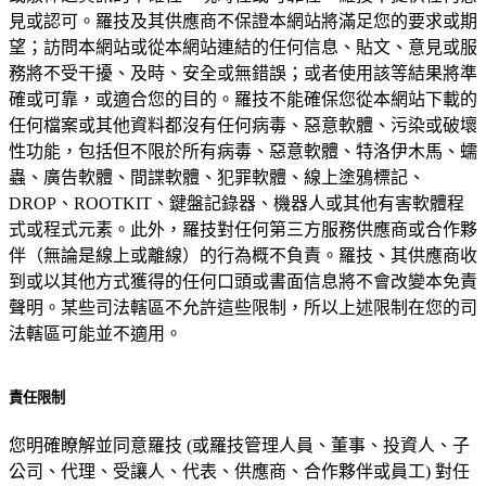
見或認可。羅技及其供應商不保證本網站將滿足您的要求或期
望；訪問本網站或從本網站連結的任何信息、貼文、意見或服
務將不受干擾、及時、安全或無錯誤；或者使用該等結果將準
確或可靠，或適合您的目的。羅技不能確保您從本網站下載的
任何檔案或其他資料都沒有任何病毒、惡意軟體、污染或破壞
性功能，包括但不限於所有病毒、惡意軟體、特洛伊木馬、蠕
蟲、廣告軟體、間諜軟體、犯罪軟體、線上塗鴉標記、
DROP、ROOTKIT、鍵盤記錄器、機器人或其他有害軟體程
式或程式元素。此外，羅技對任何第三方服務供應商或合作夥
伴（無論是線上或離線）的行為概不負責。羅技、其供應商收
到或以其他方式獲得的任何口頭或書面信息將不會改變本免責
聲明。某些司法轄區不允許這些限制，所以上述限制在您的司
法轄區可能並不適用。
責任限制
您明確瞭解並同意羅技 (或羅技管理人員、董事、投資人、子
公司、代理、受讓人、代表、供應商、合作夥伴或員工) 對任