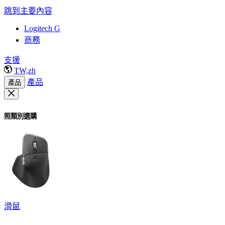
跳到主要內容
Logitech G
商務
支援
TW,zh
產品
產品
照類別選購
滑鼠