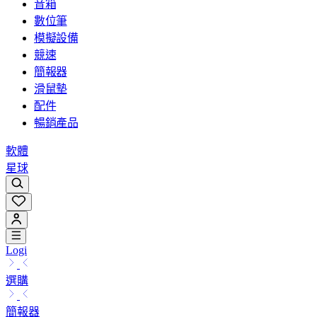
音箱
數位筆
模擬設備
競速
簡報器
滑鼠墊
配件
暢銷產品
軟體
星球
Logi
選購
簡報器