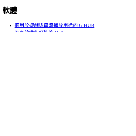
軟體
適用於遊戲與串流播放用途的 G HUB
為高效性能打造的 Options+
羅技
產品
適用於遊戲與串流播放用途
支援
軟體
TW,zh
©2026 Logitech. 保留所有權利。
使用條款
隱私權政策
Cookie 設定
網站地圖
Logitech