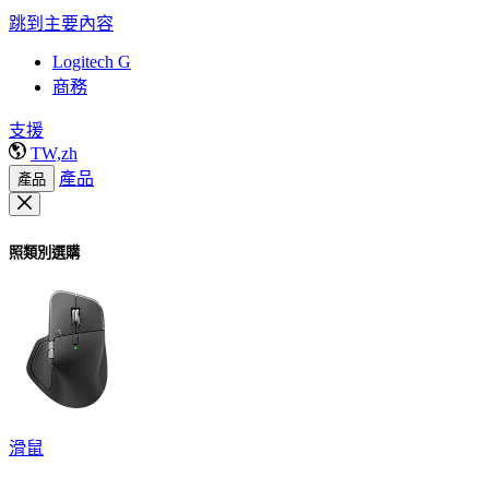
跳到主要內容
Logitech G
商務
支援
TW,zh
產品
產品
照類別選購
滑鼠