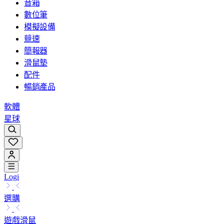
音箱
數位筆
模擬設備
競速
簡報器
滑鼠墊
配件
暢銷產品
軟體
星球
Logi
選購
遊戲滑鼠