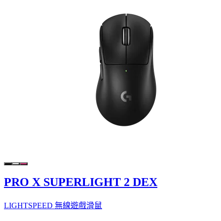
PRO X SUPERLIGHT 2 DEX
LIGHTSPEED 無線遊戲滑鼠