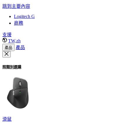
跳到主要內容
Logitech G
商務
支援
TW,zh
產品
產品
照類別選購
滑鼠