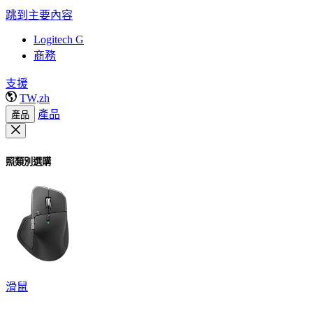
跳到主要內容
Logitech G
商務
支援
TW,zh
產品
產品
照類別選購
滑鼠