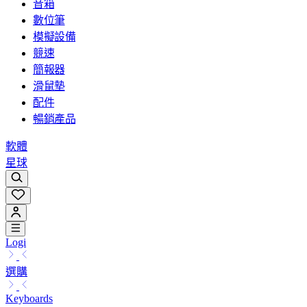
音箱
數位筆
模擬設備
競速
簡報器
滑鼠墊
配件
暢銷產品
軟體
星球
Logi
選購
Keyboards