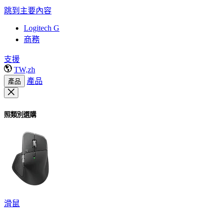
跳到主要內容
Logitech G
商務
支援
TW,zh
產品
產品
照類別選購
滑鼠