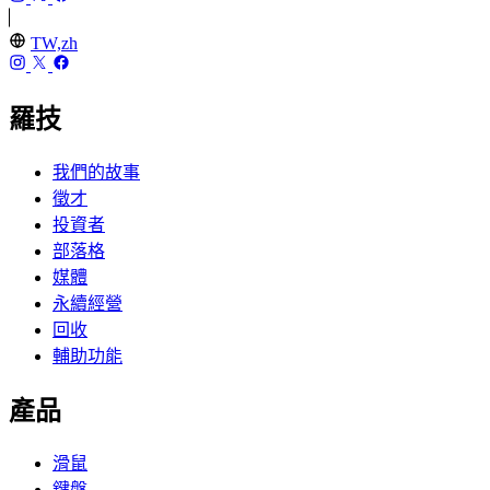
TW,zh
羅技
我們的故事
徵才
投資者
部落格
媒體
永續經營
回收
輔助功能
產品
滑鼠
鍵盤