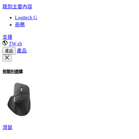
跳到主要內容
Logitech G
商務
支援
TW,zh
產品
產品
照類別選購
滑鼠