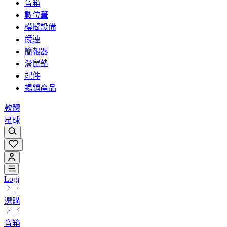
音箱
數位筆
模擬設備
競速
簡報器
滑鼠墊
配件
暢銷產品
軟體
星球
Logi
選購
音箱