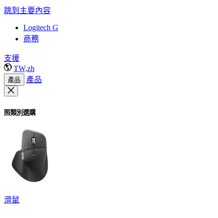
跳到主要內容
Logitech G
商務
支援
TW,zh
產品
產品
照類別選購
滑鼠