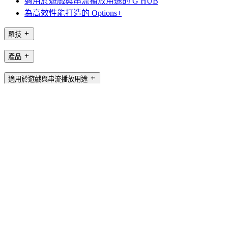
適用於遊戲與串流播放用途的 G HUB
為高效性能打造的 Options+
羅技
產品
適用於遊戲與串流播放用途
支援
軟體
TW,zh
©2026 Logitech. 保留所有權利。
使用條款
隱私權政策
Cookie 設定
網站地圖
Logitech