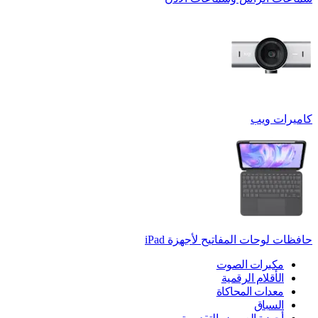
كاميرات ويب
حافظات لوحات المفاتيح لأجهزة ‏iPad
مكبرات الصوت
الأقلام الرقمية
معدات المحاكاة
السباق