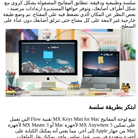
سلسة وطبيعية ودقيقة. تتطابق المفاتيح المصقولة بشكل كروي مع
شكل أطراف أصابعك، وتوفر حوافها المستديرة ارتدادات مرضية -
بغض النظر عن المكان الذي تضغط فيه على المفتاح. تم وضع طبقة
خارجية غير لامعة على كل مفتاح حتى تنزلق أصابعك دون عناء على
السطح.
ابتكر بطريقة سلسة
تتبع لوحة المفاتيح MX Keys Mini for Mac تقنية Flow التي تعمل
على تمكين MX Anywhere 3 لأجهزة Mac أو MX Master 3 لأجهزة
Mac من جهاز Apple إلى آخر، مما يعني أنه يمكنك الكتابة على
أجهزة متعددة في سير عمل سلس واحد. يمكنك نقل الملفات