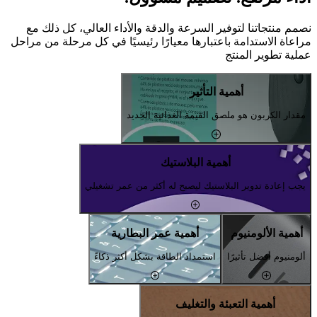
نصمم منتجاتنا لتوفير السرعة والدقة والأداء العالي، كل ذلك مع
مراعاة الاستدامة باعتبارها معيارًا رئيسيًا في كل مرحلة من مراحل
عملية تطوير المنتج
أهمية التأثير
مقدار الكربون هو ملصق القيمة الغذائية الجديد
أهمية البلاستيك
يجب إعادة تدوير البلاستيك ليصبح له أكثر من عمر تشغيلي
أهمية الألومنيوم
أهمية عمر البطارية
ألومنيوم أفضل تأثيرًا
استمداد الطاقة بشكل أكثر ذكاءً
أهمية التعبئة والتغليف