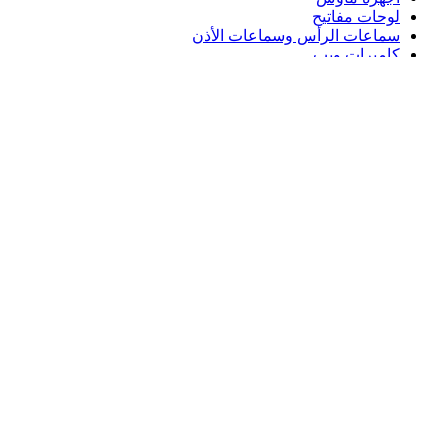
لوحات مفاتيح
سماعات الرأس وسماعات الأذن
كاميرات ويب
مكبرات الصوت
حافظات لوحة مفاتيح لجهاز iPad
أجهزة ماوس للألعاب
لوحات مفاتيح للألعاب
سماعة رأس للألعاب
الدعم
دعم فردي
دعم الألعاب
تواصل معنا
Logitech
المنتجات
الدعم
SA,ar