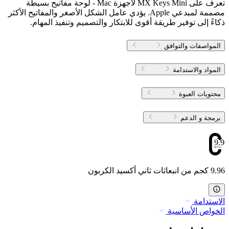
تعرف على MX Keys Mini لأجهزة Mac - لوحة مفاتيح بسيطة
مصممة لمبدعي Apple. يؤدي عامل الشكل الأصغر والمفاتيح الأكثر
ذكاءً إلى توفير طريقة أقوى للابتكار والتصميم وتنفيذ المهام.
المواصفات والتوافق
المواد والاستدامة
محتويات العبوة
برمجة و الدعم
9.96
9.96 كجم من انبعاثات ثاني أكسيد الكربون
الاستدامة
الخواص الأساسية