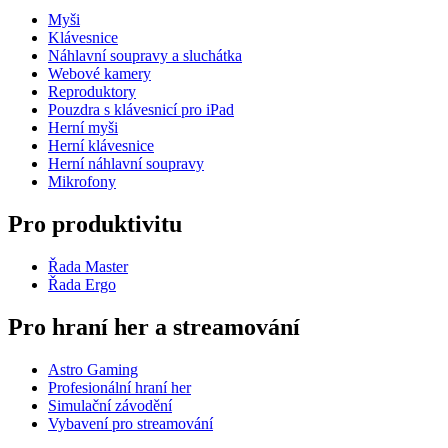
Myši
Klávesnice
Náhlavní soupravy a sluchátka
Webové kamery
Reproduktory
Pouzdra s klávesnicí pro iPad
Herní myši
Herní klávesnice
Herní náhlavní soupravy
Mikrofony
Pro produktivitu
Řada Master
Řada Ergo
Pro hraní her a streamování
Astro Gaming
Profesionální hraní her
Simulační závodění
Vybavení pro streamování