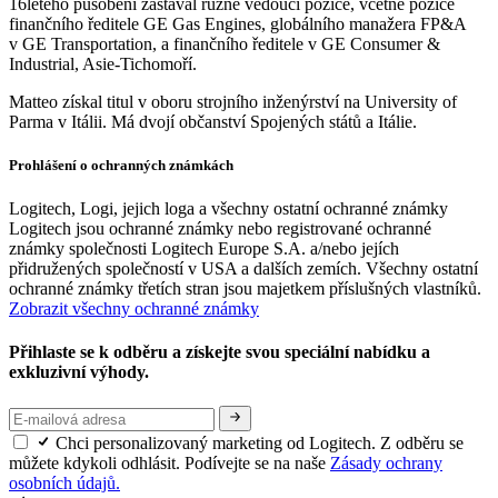
16letého působení zastával různé vedoucí pozice, včetně pozice
finančního ředitele GE Gas Engines, globálního manažera FP&A
v GE Transportation, a finančního ředitele v GE Consumer &
Industrial, Asie-Tichomoří.
Matteo získal titul v oboru strojního inženýrství na University of
Parma v Itálii. Má dvojí občanství Spojených států a Itálie.
Prohlášení o ochranných známkách
Logitech, Logi, jejich loga a všechny ostatní ochranné známky
Logitech jsou ochranné známky nebo registrované ochranné
známky společnosti Logitech Europe S.A. a/nebo jejích
přidružených společností v USA a dalších zemích. Všechny ostatní
ochranné známky třetích stran jsou majetkem příslušných vlastníků.
Zobrazit všechny ochranné známky
Přihlaste se k odběru a získejte svou speciální nabídku a
exkluzivní výhody.
Chci personalizovaný marketing od Logitech. Z odběru se
můžete kdykoli odhlásit. Podívejte se na naše
Zásady ochrany
osobních údajů.