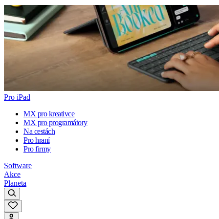
Pro iPad
MX pro kreativce
MX pro programátory
Na cestách
Pro hraní
Pro firmy
Software
Akce
Planeta