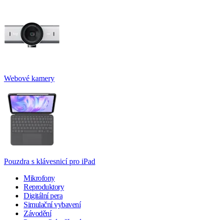
Webové kamery
Pouzdra s klávesnicí pro iPad
Mikrofony
Reproduktory
Digitální pera
Simulační vybavení
Závodění