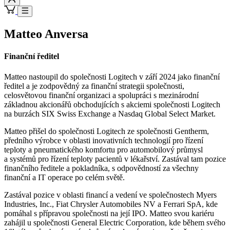
Matteo Anversa
Finanční ředitel
Matteo nastoupil do společnosti Logitech v září 2024 jako finanční
ředitel a je zodpovědný za finanční strategii společnosti,
celosvětovou finanční organizaci a spolupráci s mezinárodní
základnou akcionářů obchodujících s akciemi společnosti Logitech
na burzách SIX Swiss Exchange a Nasdaq Global Select Market.
Matteo přišel do společnosti Logitech ze společnosti Gentherm,
předního výrobce v oblasti inovativních technologií pro řízení
teploty a pneumatického komfortu pro automobilový průmysl
a systémů pro řízení teploty pacientů v lékařství. Zastával tam pozice
finančního ředitele a pokladníka, s odpovědností za všechny
finanční a IT operace po celém světě.
Zastával pozice v oblasti financí a vedení ve společnostech Myers
Industries, Inc., Fiat Chrysler Automobiles NV a Ferrari SpA, kde
pomáhal s přípravou společnosti na její IPO. Matteo svou kariéru
zahájil u společnosti General Electric Corporation, kde během svého