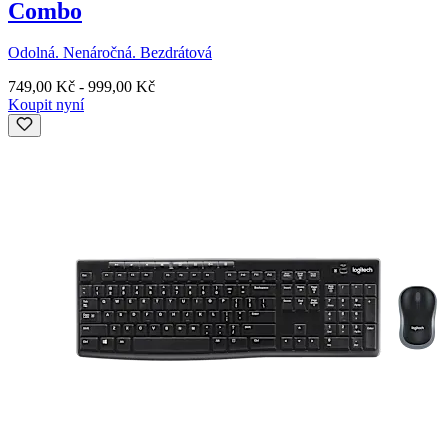
Combo
Odolná. Nenáročná. Bezdrátová
749,00 Kč
-
999,00 Kč
Koupit nyní