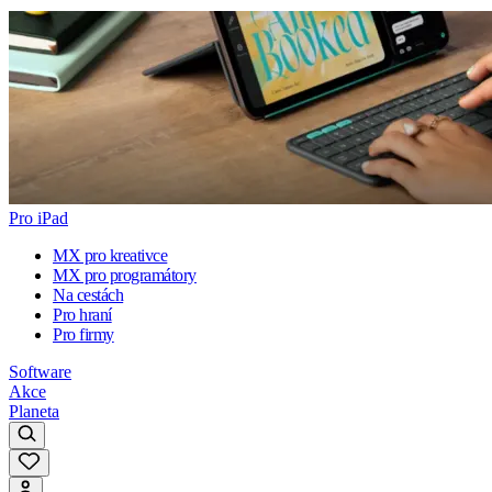
Pro iPad
MX pro kreativce
MX pro programátory
Na cestách
Pro hraní
Pro firmy
Software
Akce
Planeta