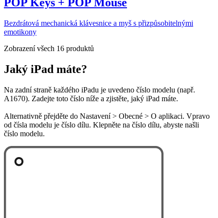
POP Keys + POP Mouse
Bezdrátová mechanická klávesnice a myš s přizpůsobitelnými
emotikony
Zobrazení všech 16 produktů
Jaký iPad máte?
Na zadní straně každého iPadu je uvedeno číslo modelu (např.
A1670). Zadejte toto číslo níže a zjistěte, jaký iPad máte.
Alternativně přejděte do Nastavení > Obecné > O aplikaci. Vpravo
od čísla modelu je číslo dílu. Klepněte na číslo dílu, abyste našli
číslo modelu.