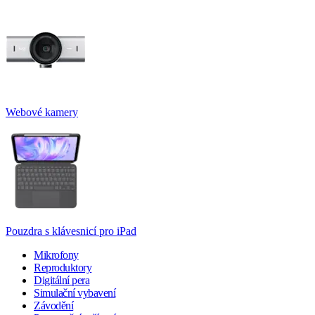
Webové kamery
Pouzdra s klávesnicí pro iPad
Mikrofony
Reproduktory
Digitální pera
Simulační vybavení
Závodění