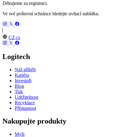
Děkujeme za registraci.
Ve své poštovní schránce hledejte uvítací nabídku.
CZ,cs
Logitech
Náš příběh
Kariéra
Investoři
Blog
Tisk
Udržitelnost
Recyklace
Přístupnost
Nakupujte produkty
Myši