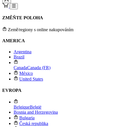
ZMĚŇTE POLOHA
Země/regiony s online nakupováním
AMERICA
Argentina
Brazil
Canada
Canada (FR)
México
United States
EVROPA
Belgique
België
Bosnia and Herzegovina
Bulgaria
Česká republika