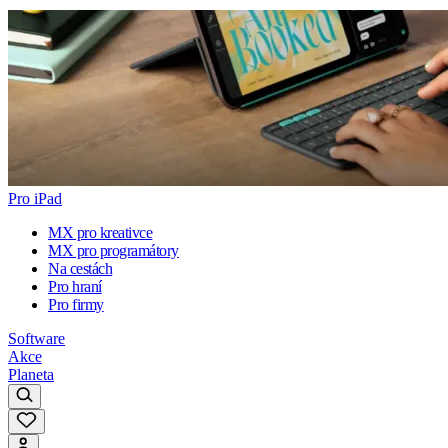
Pro iPad
MX pro kreativce
MX pro programátory
Na cestách
Pro hraní
Pro firmy
Software
Akce
Planeta