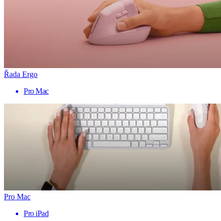
Řada Ergo
Pro Mac
Pro Mac
Pro iPad