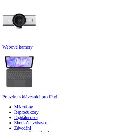
Webové kamery
Pouzdra s klávesnicí pro iPad
Mikrofony
Reproduktory
Digitální pera
Simulační vybavení
Závodění