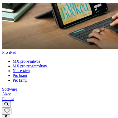
Pro iPad
MX pro kreativce
MX pro programátory
Na cestách
Pro hraní
Pro firmy
Software
Akce
Planeta