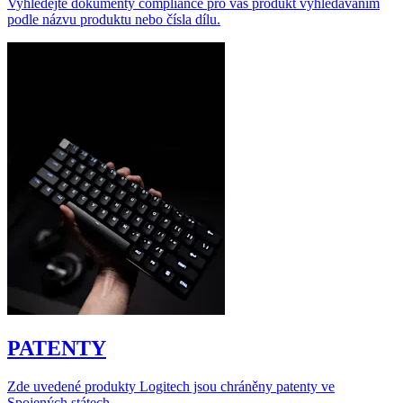
Vyhledejte dokumenty compliance pro váš produkt vyhledáváním
podle názvu produktu nebo čísla dílu.
PATENTY
Zde uvedené produkty Logitech jsou chráněny patenty ve
Spojených státech.