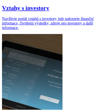
Vztahy s investory
Navštivte portál vztahů s investory, kde naleznete finanční
informace, čtvrtletní výsledky, zdroje pro investory a další
informace.