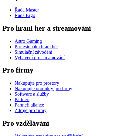
Řada Master
Řada Ergo
Pro hraní her a streamování
Astro Gaming
Profesionální hraní her
Simulační závodění
Vybavení pro streamování
Pro firmy
Nakupujte pro prostory
Nakupujte produkty pro firmy
Software a služby
Partneři
Partneři aliance
Zdroje pro firmy
Pro vzdělávání