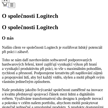
O společnosti Logitech
O společnosti Logitech
O nás
Naším cílem ve společnosti Logitech je rozšiřovat lidský potenciál
při práci i zábavě.
Toho se nám daří navrhováním softwarově podporovaných
hardwarových řešení, které zajišťují vynikající výkon při hraní
a vynikající produktivitu při práci, to vše s maximálním pohodlím,
rychlostí a přesností. Podporujeme kreativitu při naplňování zájmů
a propojování lidí, aby byl každý viděn, slyšen a mohl přispět svým
vlastním jedinečným způsobem.
Naše produkty jakožto švýcarské společnosti zaměřené na inovace
a kvalitu představují spojovací článek mezi lidmi a digitálním
světem. Využíváme transformativní sílu designu k podpoře inovací
a pokroku v celém našem portfoliu, abychom mohli poskytovat
skutečně jedinečné a smysluplné produkty. S produkty dostupnými