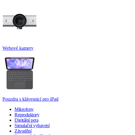
Webové kamery
Pouzdra s klávesnicí pro iPad
Mikrofony
Reproduktory
Digitální pera
Simulační vybavení
Závodění