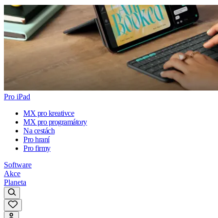
Pro iPad
MX pro kreativce
MX pro programátory
Na cestách
Pro hraní
Pro firmy
Software
Akce
Planeta