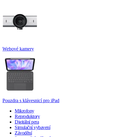
Webové kamery
Pouzdra s klávesnicí pro iPad
Mikrofony
Reproduktory
Digitální pera
Simulační vybavení
Závodění