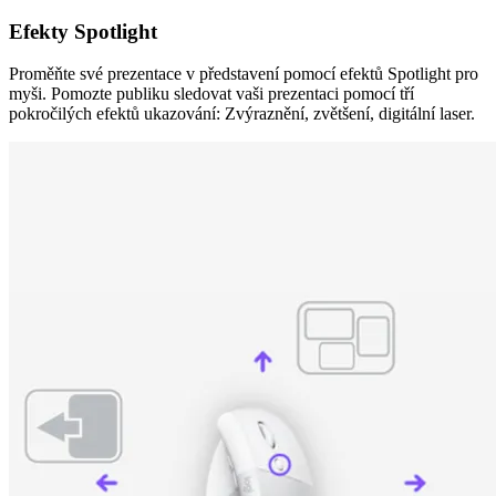
Efekty Spotlight
Proměňte své prezentace v představení pomocí efektů Spotlight pro
myši. Pomozte publiku sledovat vaši prezentaci pomocí tří
pokročilých efektů ukazování: Zvýraznění, zvětšení, digitální laser.