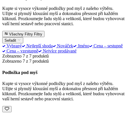
Kupte si vysoce výkonné podložky pod myš z našeho výběru.
Užijte si plynulý klouzání myší a dokonalou přesnost při každém
kliknutí. Prozkoumejte řadu stylů a velikostí, které budou vyhovovat
vaší herní sestavě nebo pracovní stanici.
Všechny Filtry
Filtry
Seřadit
Vybraný
Nejlepší shoda
Nováček
Jméno
Cena – sestupně
Cena – vzestupně
Nejvíce prodávané
Zobrazeno 7 z 7 produktů
Zobrazeno 7 z 7 produktů
Podložka pod myš
Kupte si vysoce výkonné podložky pod myš z našeho výběru.
Užijte si plynulý klouzání myší a dokonalou přesnost při každém
kliknutí. Prozkoumejte řadu stylů a velikostí, které budou vyhovovat
vaší herní sestavě nebo pracovní stanici.