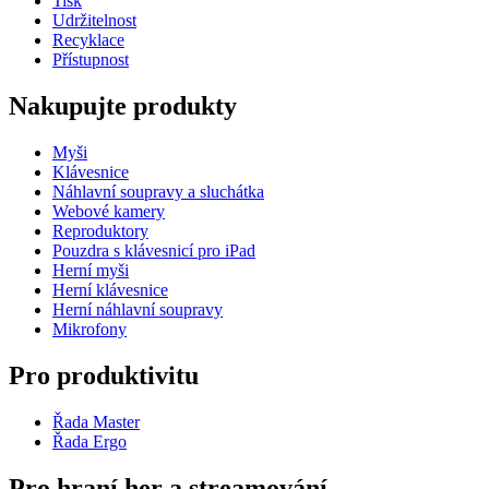
Tisk
Udržitelnost
Recyklace
Přístupnost
Nakupujte produkty
Myši
Klávesnice
Náhlavní soupravy a sluchátka
Webové kamery
Reproduktory
Pouzdra s klávesnicí pro iPad
Herní myši
Herní klávesnice
Herní náhlavní soupravy
Mikrofony
Pro produktivitu
Řada Master
Řada Ergo
Pro hraní her a streamování