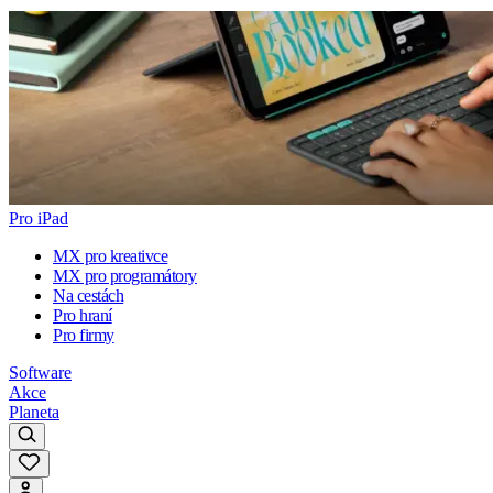
Pro iPad
MX pro kreativce
MX pro programátory
Na cestách
Pro hraní
Pro firmy
Software
Akce
Planeta