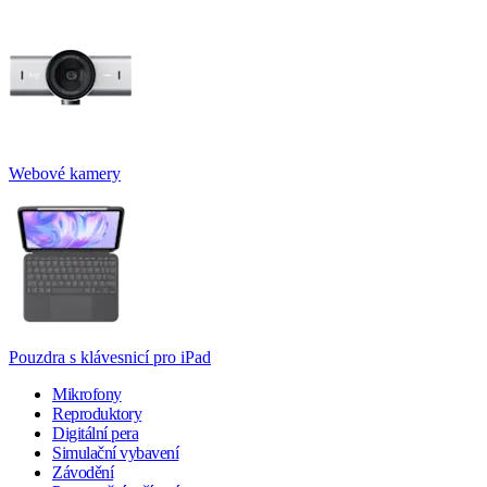
Webové kamery
Pouzdra s klávesnicí pro iPad
Mikrofony
Reproduktory
Digitální pera
Simulační vybavení
Závodění