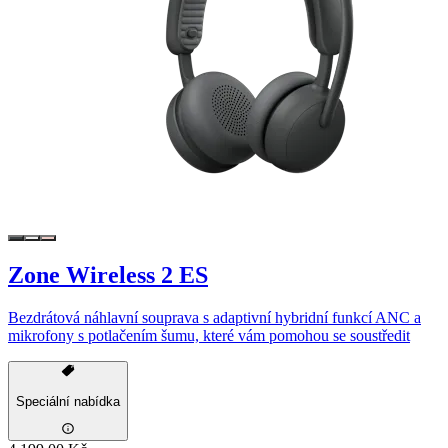
Zone Wireless 2 ES
Bezdrátová náhlavní souprava s adaptivní hybridní funkcí ANC a
mikrofony s potlačením šumu, které vám pomohou se soustředit
Speciální nabídka