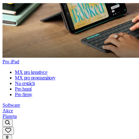
Pro iPad
MX pro kreativce
MX pro programátory
Na cestách
Pro hraní
Pro firmy
Software
Akce
Planeta