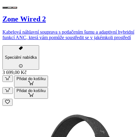
Zone Wired 2
Kabelová náhlavní souprava s potlačením šumu a adaptivní hybridní
funkcí ANC, která vám pomůže soustředit se v jakémkoli prostředí
Speciální nabídka
3 699,00 Kč
Přidat do košíku
Přidat do košíku