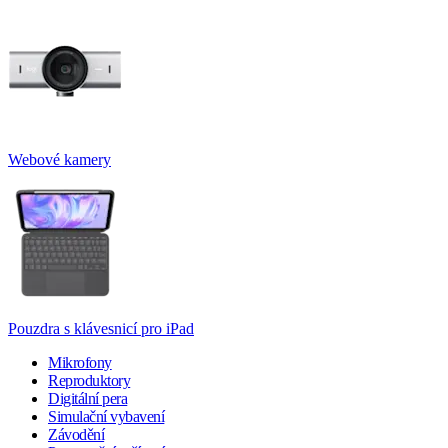
Webové kamery
Pouzdra s klávesnicí pro iPad
Mikrofony
Reproduktory
Digitální pera
Simulační vybavení
Závodění