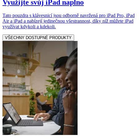
Využijte svůj iPad naplno
Tato pouzdra s klávesnicí jsou odborně navržená pro iPad Pro, iPad
Air a iPad a nabízejí jedinečnou všestrannost, díky níž můžete iPad
využívat kdykoli a kdekoli.
VŠECHNY DOSTUPNÉ PRODUKTY