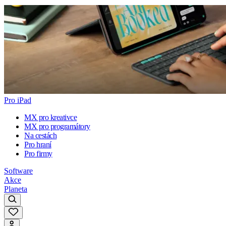
Pro iPad
MX pro kreativce
MX pro programátory
Na cestách
Pro hraní
Pro firmy
Software
Akce
Planeta