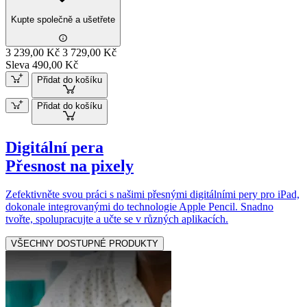
Kupte společně a ušetřete
3 239,00 Kč
3 729,00 Kč
Sleva 490,00 Kč
Přidat do košíku
Přidat do košíku
Digitální pera
Přesnost na pixely
Zefektivněte svou práci s našimi přesnými digitálními pery pro iPad,
dokonale integrovanými do technologie Apple Pencil. Snadno
tvořte, spolupracujte a učte se v různých aplikacích.
VŠECHNY DOSTUPNÉ PRODUKTY