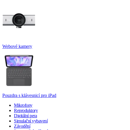
Webové kamery
Pouzdra s klávesnicí pro iPad
Mikrofony
Reproduktory
Digitální pera
Simulační vybavení
Závodění