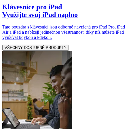
Klávesnice pro iPad
Využijte svůj iPad naplno
Tato pouzdra s klávesnicí jsou odborně navržená pro iPad Pro, iPad
Air a iPad a nabízejí jedinečnou všestrannost, díky níž můžete iPad
využívat kdykoli a kdekoli.
VŠECHNY DOSTUPNÉ PRODUKTY