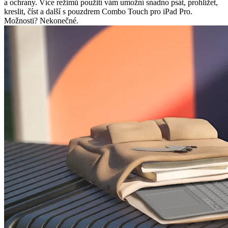
a ochrany. Více režimů použití vám umožní snadno psát, prohlížet,
kreslit, číst a další s pouzdrem Combo Touch pro iPad Pro.
Možnosti? Nekonečné.