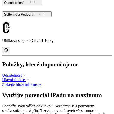
Obsah balení
Software a Podpora
14.16
Uhlíková stopa CO2e: 14.16 kg
Položky, které doporučujeme
Udržitelnost
Hlavní funkce
Získejte bližší informace
Využijte potenciál iPadu na maximum
Podpořte svou vášeň odkudkoli. Seznamte se s pouzdrem
s klávesnicí, které přináší zcela novou úroveň všestrannosti