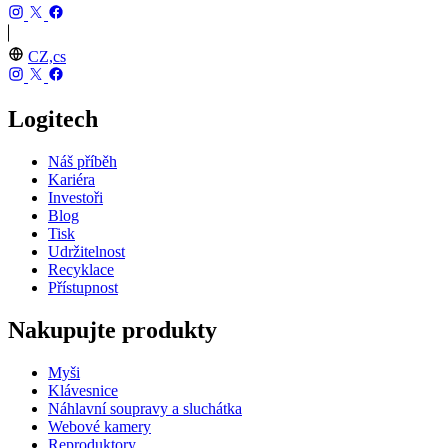
CZ,cs
Logitech
Náš příběh
Kariéra
Investoři
Blog
Tisk
Udržitelnost
Recyklace
Přístupnost
Nakupujte produkty
Myši
Klávesnice
Náhlavní soupravy a sluchátka
Webové kamery
Reproduktory