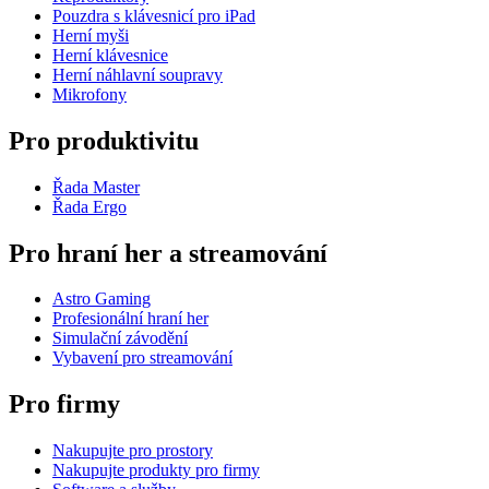
Pouzdra s klávesnicí pro iPad
Herní myši
Herní klávesnice
Herní náhlavní soupravy
Mikrofony
Pro produktivitu
Řada Master
Řada Ergo
Pro hraní her a streamování
Astro Gaming
Profesionální hraní her
Simulační závodění
Vybavení pro streamování
Pro firmy
Nakupujte pro prostory
Nakupujte produkty pro firmy