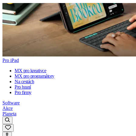
Pro iPad
MX pro kreativce
MX pro programátory
Na cestách
Pro hraní
Pro firmy
Software
Akce
Planeta