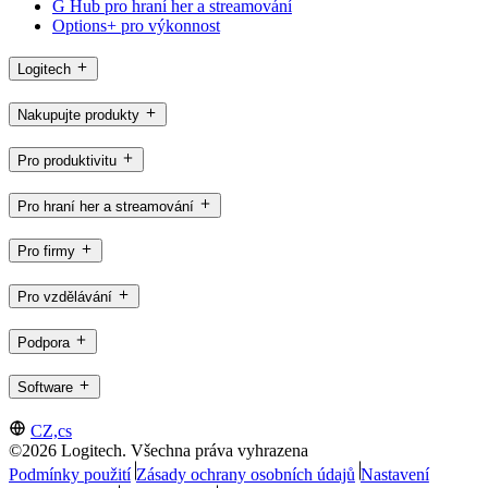
G Hub pro hraní her a streamování
Options+ pro výkonnost
Logitech
Nakupujte produkty
Pro produktivitu
Pro hraní her a streamování
Pro firmy
Pro vzdělávání
Podpora
Software
CZ,cs
©2026 Logitech. Všechna práva vyhrazena
Podmínky použití
Zásady ochrany osobních údajů
Nastavení