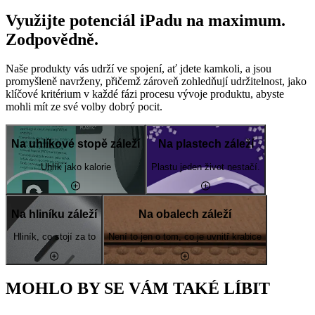
Využijte potenciál iPadu na maximum.
Zodpovědně.
Naše produkty vás udrží ve spojení, ať jdete kamkoli, a jsou
promyšleně navrženy, přičemž zároveň zohledňují udržitelnost, jako
klíčové kritérium v každé fázi procesu vývoje produktu, abyste
mohli mít ze své volby dobrý pocit.
Na uhlíkové stopě záleží
Na plastech záleží
Uhlík jako kalorie
Plastu jeden život nestačí.
Na hliníku záleží
Na obalech záleží
Hliník, co stojí za to
Není to jen o tom, co je uvnitř krabice
MOHLO BY SE VÁM TAKÉ LÍBIT