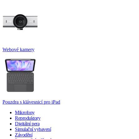
Webové kamery
Pouzdra s klávesnicí pro iPad
Mikrofony
Reproduktory
Digitální pera
Simulační vybavení
Závodění