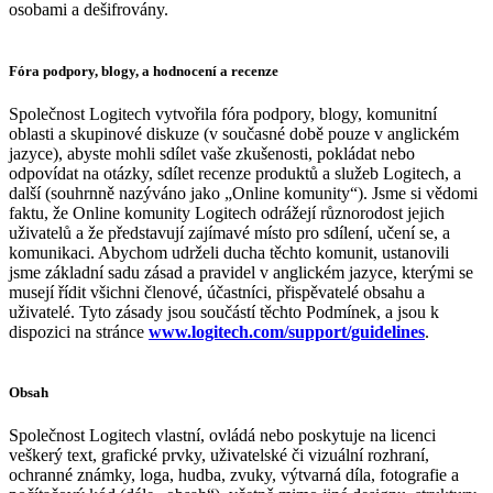
osobami a dešifrovány.
Fóra podpory, blogy, a hodnocení a recenze
Společnost Logitech vytvořila fóra podpory, blogy, komunitní
oblasti a skupinové diskuze (v současné době pouze v anglickém
jazyce), abyste mohli sdílet vaše zkušenosti, pokládat nebo
odpovídat na otázky, sdílet recenze produktů a služeb Logitech, a
další (souhrnně nazýváno jako „Online komunity“). Jsme si vědomi
faktu, že Online komunity Logitech odrážejí různorodost jejich
uživatelů a že představují zajímavé místo pro sdílení, učení se, a
komunikaci. Abychom udrželi ducha těchto komunit, ustanovili
jsme základní sadu zásad a pravidel v anglickém jazyce, kterými se
musejí řídit všichni členové, účastníci, přispěvatelé obsahu a
uživatelé. Tyto zásady jsou součástí těchto Podmínek, a jsou k
dispozici na stránce
www.logitech.com/support/guidelines
.
Obsah
Společnost Logitech vlastní, ovládá nebo poskytuje na licenci
veškerý text, grafické prvky, uživatelské či vizuální rozhraní,
ochranné známky, loga, hudba, zvuky, výtvarná díla, fotografie a