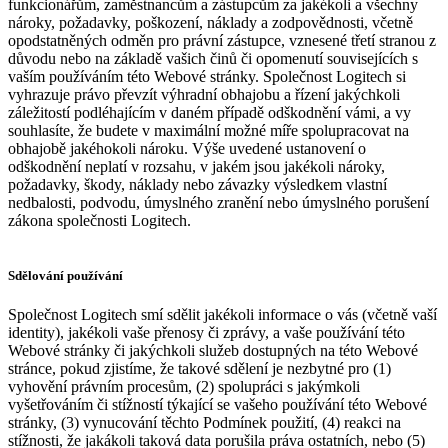
funkcionářům, zaměstnancům a zástupcům za jakékoli a všechny
nároky, požadavky, poškození, náklady a zodpovědnosti, včetně
opodstatněných odměn pro právní zástupce, vznesené třetí stranou z
důvodu nebo na základě vašich činů či opomenutí souvisejících s
vaším používáním této Webové stránky. Společnost Logitech si
vyhrazuje právo převzít výhradní obhajobu a řízení jakýchkoli
záležitostí podléhajícím v daném případě odškodnění vámi, a vy
souhlasíte, že budete v maximální možné míře spolupracovat na
obhajobě jakéhokoli nároku. Výše uvedené ustanovení o
odškodnění neplatí v rozsahu, v jakém jsou jakékoli nároky,
požadavky, škody, náklady nebo závazky výsledkem vlastní
nedbalosti, podvodu, úmyslného zranění nebo úmyslného porušení
zákona společnosti Logitech.
Sdělování používání
Společnost Logitech smí sdělit jakékoli informace o vás (včetně vaší
identity), jakékoli vaše přenosy či zprávy, a vaše používání této
Webové stránky či jakýchkoli služeb dostupných na této Webové
stránce, pokud zjistíme, že takové sdělení je nezbytné pro (1)
vyhovění právním procesům, (2) spolupráci s jakýmkoli
vyšetřováním či stížností týkající se vašeho používání této Webové
stránky, (3) vynucování těchto Podmínek použití, (4) reakci na
stížnosti, že jakákoli taková data porušila práva ostatních, nebo (5)