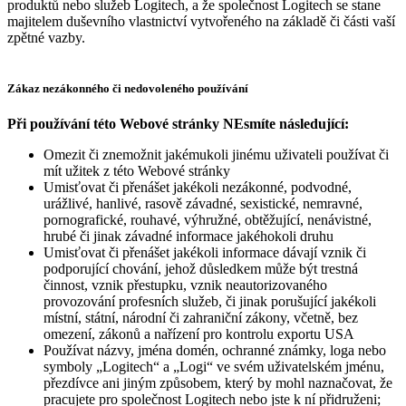
produktů nebo služeb Logitech, a že společnost Logitech se stane
majitelem duševního vlastnictví vytvořeného na základě či části vaší
zpětné vazby.
Zákaz nezákonného či nedovoleného používání
Při používání této Webové stránky NEsmíte následující:
Omezit či znemožnit jakémukoli jinému uživateli používat či
mít užitek z této Webové stránky
Umisťovat či přenášet jakékoli nezákonné, podvodné,
urážlivé, hanlivé, rasově závadné, sexistické, nemravné,
pornografické, rouhavé, výhružné, obtěžující, nenávistné,
hrubé či jinak závadné informace jakéhokoli druhu
Umisťovat či přenášet jakékoli informace dávají vznik či
podporující chování, jehož důsledkem může být trestná
činnost, vznik přestupku, vznik neautorizovaného
provozování profesních služeb, či jinak porušující jakékoli
místní, státní, národní či zahraniční zákony, včetně, bez
omezení, zákonů a nařízení pro kontrolu exportu USA
Používat názvy, jména domén, ochranné známky, loga nebo
symboly „Logitech“ a „Logi“ ve svém uživatelském jménu,
přezdívce ani jiným způsobem, který by mohl naznačovat, že
pracujete pro společnost Logitech nebo jste k ní přidruženi;