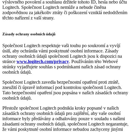
výslovného povolení a souhlasu držitele tohoto ID, hesla nebo účtu
Logitech. Společnost Logitech nemůže a nebude činěna
zodpovědnou za jakékoliv ztráty či poškození vzniklá nedodržením
těchto nařízení z vaší strany.
Zásady ochrany osobních údajů
Společnost Logitech respektuje vaši touhu po soukromí a vyvíjí
úsilí, aby ochránila vámi poskytnuté osobní informace. Zásady
ochrany osobních údajů společnosti Logitech jsou k dispozici na
stránce
www.logitech.com/privacy
. Používáním této Webové
stránky vyjadřujete souhlas s podmínkami našich zásad ochrany
osobních údajů.
Společnost Logitech zavedla bezpečnostní opatření proti ztrátě,
zneužití či úpravě informací pod kontrolou společnosti Logitech.
Tato bezpečnostní opatření jsou popsána v našich zásadách ochrany
osobních údajů.
Přestože společnost Logitech podnikla kroky popsané v našich
zásadách ochrany osobních údajů pro zajištění, aby vaše osobní
informace byly předávány a odhalovány pouze v souladu s našimi
zásadami ochrany osobních údajů, společnost Logitech negarantuje,
že vámi poskytnuté osobní informace nebudou zachyceny jinými