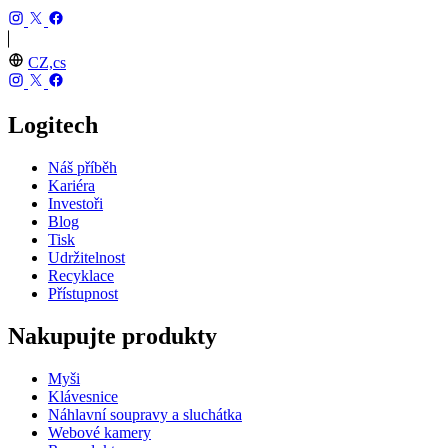
CZ,cs
Logitech
Náš příběh
Kariéra
Investoři
Blog
Tisk
Udržitelnost
Recyklace
Přístupnost
Nakupujte produkty
Myši
Klávesnice
Náhlavní soupravy a sluchátka
Webové kamery