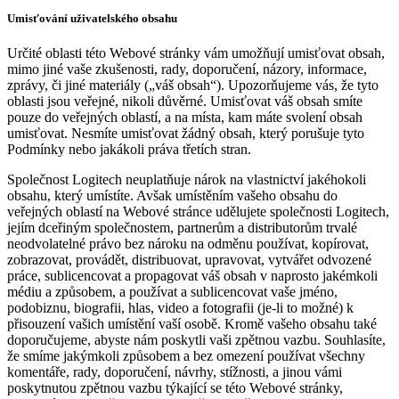
Umisťování uživatelského obsahu
Určité oblasti této Webové stránky vám umožňují umisťovat obsah,
mimo jiné vaše zkušenosti, rady, doporučení, názory, informace,
zprávy, či jiné materiály („váš obsah“). Upozorňujeme vás, že tyto
oblasti jsou veřejné, nikoli důvěrné. Umisťovat váš obsah smíte
pouze do veřejných oblastí, a na místa, kam máte svolení obsah
umisťovat. Nesmíte umisťovat žádný obsah, který porušuje tyto
Podmínky nebo jakákoli práva třetích stran.
Společnost Logitech neuplatňuje nárok na vlastnictví jakéhokoli
obsahu, který umístíte. Avšak umístěním vašeho obsahu do
veřejných oblastí na Webové stránce udělujete společnosti Logitech,
jejím dceřiným společnostem, partnerům a distributorům trvalé
neodvolatelné právo bez nároku na odměnu používat, kopírovat,
zobrazovat, provádět, distribuovat, upravovat, vytvářet odvozené
práce, sublicencovat a propagovat váš obsah v naprosto jakémkoli
médiu a způsobem, a používat a sublicencovat vaše jméno,
podobiznu, biografii, hlas, video a fotografii (je-li to možné) k
přisouzení vašich umístění vaší osobě. Kromě vašeho obsahu také
doporučujeme, abyste nám poskytli vaši zpětnou vazbu. Souhlasíte,
že smíme jakýmkoli způsobem a bez omezení používat všechny
komentáře, rady, doporučení, návrhy, stížnosti, a jinou vámi
poskytnutou zpětnou vazbu týkající se této Webové stránky,