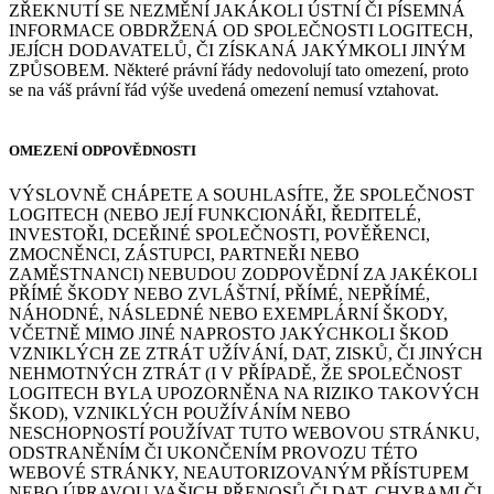
ZŘEKNUTÍ SE NEZMĚNÍ JAKÁKOLI ÚSTNÍ ČI PÍSEMNÁ
INFORMACE OBDRŽENÁ OD SPOLEČNOSTI LOGITECH,
JEJÍCH DODAVATELŮ, ČI ZÍSKANÁ JAKÝMKOLI JINÝM
ZPŮSOBEM. Některé právní řády nedovolují tato omezení, proto
se na váš právní řád výše uvedená omezení nemusí vztahovat.
OMEZENÍ ODPOVĚDNOSTI
VÝSLOVNĚ CHÁPETE A SOUHLASÍTE, ŽE SPOLEČNOST
LOGITECH (NEBO JEJÍ FUNKCIONÁŘI, ŘEDITELÉ,
INVESTOŘI, DCEŘINÉ SPOLEČNOSTI, POVĚŘENCI,
ZMOCNĚNCI, ZÁSTUPCI, PARTNEŘI NEBO
ZAMĚSTNANCI) NEBUDOU ZODPOVĚDNÍ ZA JAKÉKOLI
PŘÍMÉ ŠKODY NEBO ZVLÁŠTNÍ, PŘÍMÉ, NEPŘÍMÉ,
NÁHODNÉ, NÁSLEDNÉ NEBO EXEMPLÁRNÍ ŠKODY,
VČETNĚ MIMO JINÉ NAPROSTO JAKÝCHKOLI ŠKOD
VZNIKLÝCH ZE ZTRÁT UŽÍVÁNÍ, DAT, ZISKŮ, ČI JINÝCH
NEHMOTNÝCH ZTRÁT (I V PŘÍPADĚ, ŽE SPOLEČNOST
LOGITECH BYLA UPOZORNĚNA NA RIZIKO TAKOVÝCH
ŠKOD), VZNIKLÝCH POUŽÍVÁNÍM NEBO
NESCHOPNOSTÍ POUŽÍVAT TUTO WEBOVOU STRÁNKU,
ODSTRANĚNÍM ČI UKONČENÍM PROVOZU TÉTO
WEBOVÉ STRÁNKY, NEAUTORIZOVANÝM PŘÍSTUPEM
NEBO ÚPRAVOU VAŠICH PŘENOSŮ ČI DAT, CHYBAMI ČI