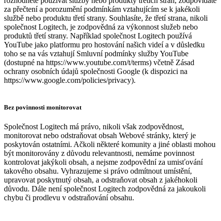
rozhodnete používat služby nebo produkty třetích stran, zodpovídáte
za přečtení a porozumění podmínkám vztahujícím se k jakékoli
službě nebo produktu třetí strany. Souhlasíte, že třetí strana, nikoli
společnost Logitech, je zodpovědná za výkonnost služeb nebo
produktů třetí strany. Například společnost Logitech používá
YouTube jako platformu pro hostování našich videí a v důsledku
toho se na vás vztahují Smluvní podmínky služby YouTube
(dostupné na https://www.youtube.com/t/terms) včetně Zásad
ochrany osobních údajů společnosti Google (k dispozici na
https://www.google.com/policies/privacy).
Bez povinnosti monitorovat
Společnost Logitech má právo, nikoli však zodpovědnost,
monitorovat nebo odstraňovat obsah Webové stránky, který je
poskytován ostatními. Ačkoli některé komunity a jiné oblasti mohou
být monitorovány z důvodu relevantnosti, nemáme povinnost
kontrolovat jakýkoli obsah, a nejsme zodpovědní za umisťování
takového obsahu. Vyhrazujeme si právo odmítnout umístění,
upravovat poskytnutý obsah, a odstraňovat obsah z jakéhokoli
důvodu. Dále není společnost Logitech zodpovědná za jakoukoli
chybu či prodlevu v odstraňování obsahu.