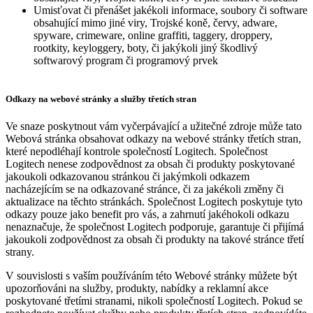
Umisťovat či přenášet jakékoli informace, soubory či software
obsahující mimo jiné viry, Trojské koně, červy, adware,
spyware, crimeware, online graffiti, taggery, droppery,
rootkity, keyloggery, boty, či jakýkoli jiný škodlivý
softwarový program či programový prvek
Odkazy na webové stránky a služby třetích stran
Ve snaze poskytnout vám vyčerpávající a užitečné zdroje může tato
Webová stránka obsahovat odkazy na webové stránky třetích stran,
které nepodléhají kontrole společností Logitech. Společnost
Logitech nenese zodpovědnost za obsah či produkty poskytované
jakoukoli odkazovanou stránkou či jakýmkoli odkazem
nacházejícím se na odkazované stránce, či za jakékoli změny či
aktualizace na těchto stránkách. Společnost Logitech poskytuje tyto
odkazy pouze jako benefit pro vás, a zahrnutí jakéhokoli odkazu
nenaznačuje, že společnost Logitech podporuje, garantuje či přijímá
jakoukoli zodpovědnost za obsah či produkty na takové stránce třetí
strany.
V souvislosti s vaším používáním této Webové stránky můžete být
upozorňováni na služby, produkty, nabídky a reklamní akce
poskytované třetími stranami, nikoli společností Logitech. Pokud se