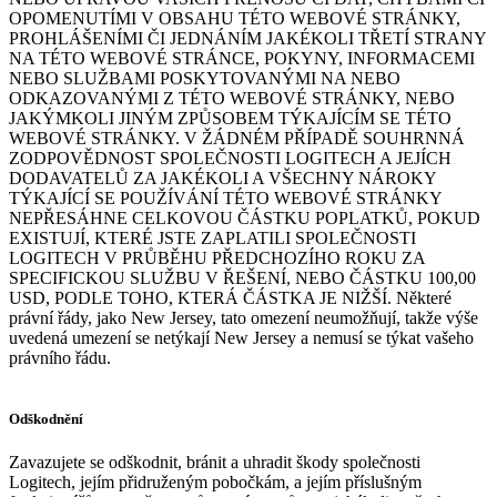
OPOMENUTÍMI V OBSAHU TÉTO WEBOVÉ STRÁNKY,
PROHLÁŠENÍMI ČI JEDNÁNÍM JAKÉKOLI TŘETÍ STRANY
NA TÉTO WEBOVÉ STRÁNCE, POKYNY, INFORMACEMI
NEBO SLUŽBAMI POSKYTOVANÝMI NA NEBO
ODKAZOVANÝMI Z TÉTO WEBOVÉ STRÁNKY, NEBO
JAKÝMKOLI JINÝM ZPŮSOBEM TÝKAJÍCÍM SE TÉTO
WEBOVÉ STRÁNKY. V ŽÁDNÉM PŘÍPADĚ SOUHRNNÁ
ZODPOVĚDNOST SPOLEČNOSTI LOGITECH A JEJÍCH
DODAVATELŮ ZA JAKÉKOLI A VŠECHNY NÁROKY
TÝKAJÍCÍ SE POUŽÍVÁNÍ TÉTO WEBOVÉ STRÁNKY
NEPŘESÁHNE CELKOVOU ČÁSTKU POPLATKŮ, POKUD
EXISTUJÍ, KTERÉ JSTE ZAPLATILI SPOLEČNOSTI
LOGITECH V PRŮBĚHU PŘEDCHOZÍHO ROKU ZA
SPECIFICKOU SLUŽBU V ŘEŠENÍ, NEBO ČÁSTKU 100,00
USD, PODLE TOHO, KTERÁ ČÁSTKA JE NIŽŠÍ. Některé
právní řády, jako New Jersey, tato omezení neumožňují, takže výše
uvedená umezení se netýkají New Jersey a nemusí se týkat vašeho
právního řádu.
Odškodnění
Zavazujete se odškodnit, bránit a uhradit škody společnosti
Logitech, jejím přidruženým pobočkám, a jejím příslušným