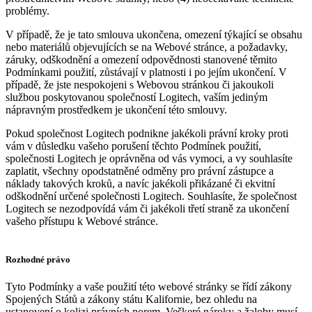
problémy.
V případě, že je tato smlouva ukončena, omezení týkající se obsahu
nebo materiálů objevujících se na Webové stránce, a požadavky,
záruky, odškodnění a omezení odpovědnosti stanovené těmito
Podmínkami použití, zůstávají v platnosti i po jejím ukončení. V
případě, že jste nespokojeni s Webovou stránkou či jakoukoli
službou poskytovanou společností Logitech, vaším jediným
nápravným prostředkem je ukončení této smlouvy.
Pokud společnost Logitech podnikne jakékoli právní kroky proti
vám v důsledku vašeho porušení těchto Podmínek použití,
společnosti Logitech je oprávněna od vás vymoci, a vy souhlasíte
zaplatit, všechny opodstatněné odměny pro právní zástupce a
náklady takových kroků, a navíc jakékoli přikázané či ekvitní
odškodnění určené společnosti Logitech. Souhlasíte, že společnost
Logitech se nezodpovídá vám či jakékoli třetí straně za ukončení
vašeho přístupu k Webové stránce.
Rozhodné právo
Tyto Podmínky a vaše použití této webové stránky se řídí zákony
Spojených Států a zákony státu Kalifornie, bez ohledu na
ustanovení o kolizi právních norem. Veškeré nároky a žaloby musí