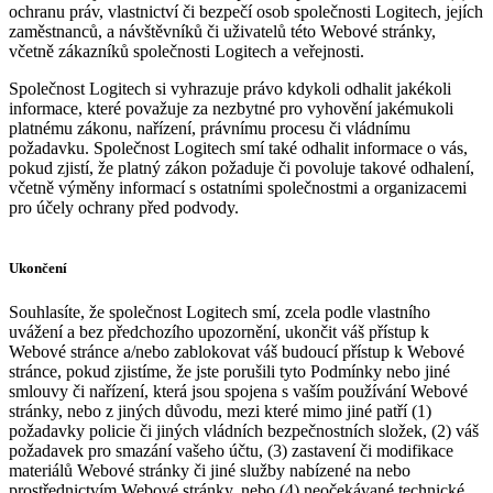
ochranu práv, vlastnictví či bezpečí osob společnosti Logitech, jejích
zaměstnanců, a návštěvníků či uživatelů této Webové stránky,
včetně zákazníků společnosti Logitech a veřejnosti.
Společnost Logitech si vyhrazuje právo kdykoli odhalit jakékoli
informace, které považuje za nezbytné pro vyhovění jakémukoli
platnému zákonu, nařízení, právnímu procesu či vládnímu
požadavku. Společnost Logitech smí také odhalit informace o vás,
pokud zjistí, že platný zákon požaduje či povoluje takové odhalení,
včetně výměny informací s ostatními společnostmi a organizacemi
pro účely ochrany před podvody.
Ukončení
Souhlasíte, že společnost Logitech smí, zcela podle vlastního
uvážení a bez předchozího upozornění, ukončit váš přístup k
Webové stránce a/nebo zablokovat váš budoucí přístup k Webové
stránce, pokud zjistíme, že jste porušili tyto Podmínky nebo jiné
smlouvy či nařízení, která jsou spojena s vaším používání Webové
stránky, nebo z jiných důvodu, mezi které mimo jiné patří (1)
požadavky policie či jiných vládních bezpečnostních složek, (2) váš
požadavek pro smazání vašeho účtu, (3) zastavení či modifikace
materiálů Webové stránky či jiné služby nabízené na nebo
prostřednictvím Webové stránky, nebo (4) neočekávané technické