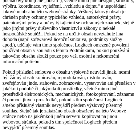
počítačový kód (dále „obsah“), včetně mimo jiné designu, struktury,
výběru, koordinace, vyjádření, „vzhledu a dojmu“ a uspořádání
takového obsahu této webové stránky. Veškerý takový obsah je
chráněn právy ochrany typického vzhledu, autorskými právy,
patentovými právy a právy týkajícími se ochranných známek, stejně
jako jinými právy duševního vlastnictví a zákony o nekalé
hospodářské soutěži. Pokud se na určitý obsah nevztahuje jiná
dohoda (např. softwarová licenční smlouva, podmínky služby
apod.), uděluje vám tímto společnost Logitech omezené povolení
používat obsah v souladu s těmito Podmínkami, pokud používání
takového obsahu slouží pouze pro vaši osobní a nekomerční
informační potřebu.
Pokud příslušná smlouva o obsahu výslovně neuvádí jinak, nesmí
být žádný obsah kopírován, reprodukován, distribuován,
zveřejňován jinde, stahován, zobrazován, vystavován ani přenášen v
jakékoli podobě či jakýmikoli prostředky, včetně mimo jiné
prostředků elektronických, mechanických, fotokopírování, záznamu
či pomocí jiných prostředků, pokud s tím společnost Logitech
a/nebo příslušný vlastník nevyjádří předem výslovný písemný
souhlas. Stejně tak je zakázáno obsah obsažený na této Webové
stránce nebo na jakémkoli jiném serveru kopírovat na jinou
webovou stránku, pokud s tím společnost Logitech předem
nevyjádří písemný souhlas.