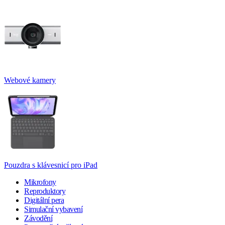
Webové kamery
Pouzdra s klávesnicí pro iPad
Mikrofony
Reproduktory
Digitální pera
Simulační vybavení
Závodění