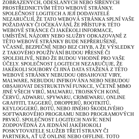
ZOBRAZENÝCH, ODESLANÝCH NEBO ŠÍŘENÝCH
PROSTŘEDNICTVÍM TÉTO WEBOVÉ STRÁNKY.
SPOLEČNOST LOGITECH A JEJÍ DODAVATELÉ
NEZARUČUJÍ, ŽE TATO WEBOVÁ STRÁNKA SPLNÍ VAŠE
POŽADAVKY ČI OČEKÁVÁNÍ, ŽE PŘÍSTUP K TÉTO
WEBOVÉ STRÁNCE ČI JAKÉKOLI INFORMACE,
UMÍSTĚNÍ, NÁZORY NEBO SLUŽBY ODKAZOVANÉ Z
TÉTO WEBOVÉ STRÁNKY BUDE NEPŘERUŠENÉ,
VČASNÉ, BEZPEČNÉ NEBO BEZ CHYB, A ŽE VÝSLEDKY
Z TAKOVÉHO POUŽÍVÁNÍ BUDOU PŘESNÉ ČI
SPOLEHLIVÉ, NEBO ŽE BUDOU VHODNÉ PRO VAŠE
ÚČELY. SPOLEČNOST LOGITECH NEZARUČUJE, ŽE
JAKÉKOLI SOUBORY ČI JINÁ DATA STAŽENÁ Z TÉTO
WEBOVÉ STRÁNKY NEBUDOU OBSAHOVAT VIRY,
MALWARE, NEBUDOU INFIKOVÁNA NEBO NEBUDOU
OBSAHOVAT DESTRUKTIVNÍ FUNKCE, VČETNĚ MIMO
JINÉ VŠECH VIRŮ, MALWARU, TROJSKÝCH KONÍ,
ČERVŮ, ADWARU, SPYWARU, CRIMEWARU, ONLINE
GRAFFITI, TAGGERŮ, DROPPERŮ, ROOTKITŮ,
KEYLOGGERŮ, BOTŮ, NEBO JINÉHO ŠKODLIVÉHO
SOFTWAROVÉHO PROGRAMU NEBO PROGRAMOVÝCH
PRVKŮ. SPOLEČNOST LOGITECH NAVÍC NENÍ
ZODPOVĚDNÁ ZA JEDNÁNÍ JAKÉHOKOLI
POSKYTOVATELE SLUŽEB TŘETÍ STRANY ČI
PARTNERA, AŤ UŽ ONLINE NEBO OFFLINE. TOTO