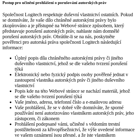
Postup pro učinění prohlášení o porušování autorských práv
Společnost Logitech respektuje duševní vlastnictví ostatních. Pokud
se domníváte, že vaše dílo chráněné autorskými právy bylo
zkopírováno a je přístupné na Webové stránce způsobem, který
představuje porušení autorských práv, nahlaste nám domnělé
porušení autorských práv. Obrátíte-li se na nás, poskytněte
pověřenci pro autorská práva společnosti Logitech následující
informace:
Úplný popis díla chráněného autorskými právy či jiného
duševního vlastnictví, jehož se dle vašeho tvrzení porušení
týká
Elektronický nebo fyzický podpis osoby pověřené jednat v
zastoupení vlastníka autorských práv či jiného duševního
vlastnictví
Popis kde na této Webové stránce se nachází materiál, jehož
se dle vašeho tvrzení porušení týká
Vaše jméno, adresu, telefonní číslo a e-mailovou adresu
Vaše prohlášení, že se v dobré víře domníváte, že sporné
používání není autorizováno vlastníkem autorských práv, jeho
zástupcem, či zákonem
Prohlášení podepsané vámi, učiněné s vědomím trestní
postižitelnosti za křivopřísežnictví, že výše uvedené informace
ve vašem oznámení jsou přesné, a že jste vlastníkem