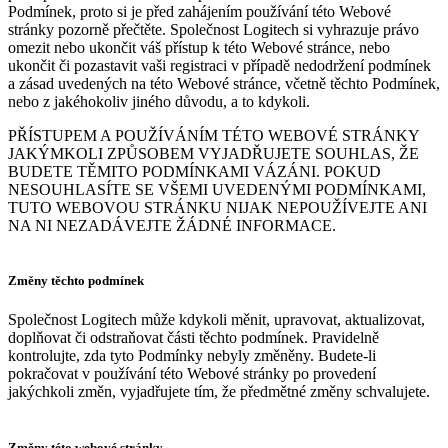
Podmínek, proto si je před zahájením používání této Webové
stránky pozorně přečtěte. Společnost Logitech si vyhrazuje právo
omezit nebo ukončit váš přístup k této Webové stránce, nebo
ukončit či pozastavit vaši registraci v případě nedodržení podmínek
a zásad uvedených na této Webové stránce, včetně těchto Podmínek,
nebo z jakéhokoliv jiného důvodu, a to kdykoli.
PŘÍSTUPEM A POUŽÍVÁNÍM TÉTO WEBOVÉ STRÁNKY
JAKÝMKOLI ZPŮSOBEM VYJADŘUJETE SOUHLAS, ŽE
BUDETE TĚMITO PODMÍNKAMI VÁZÁNI. POKUD
NESOUHLASÍTE SE VŠEMI UVEDENÝMI PODMÍNKAMI,
TUTO WEBOVOU STRÁNKU NIJAK NEPOUŽÍVEJTE ANI
NA NI NEZADÁVEJTE ŽÁDNÉ INFORMACE.
Změny těchto podmínek
Společnost Logitech může kdykoli měnit, upravovat, aktualizovat,
doplňovat či odstraňovat části těchto podmínek. Pravidelně
kontrolujte, zda tyto Podmínky nebyly změněny. Budete-li
pokračovat v používání této Webové stránky po provedení
jakýchkoli změn, vyjadřujete tím, že předmětné změny schvalujete.
Změny této webové stránky