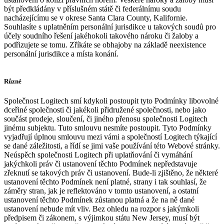
být předkládány v příslušném státě či federálnímu soudu
nacházejícímu se v okrese Santa Clara County, Kalifornie.
Souhlasíte s uplatněním personální jurisdikce u takových soudů pro
účely soudního řešení jakéhokoli takového nároku či žaloby a
podřizujete se tomu. Zříkáte se obhajoby na základě neexistence
personální jurisdikce a místa konání.
Různé
Společnost Logitech smí kdykoli postoupit tyto Podmínky libovolné
dceřiné společnosti či jakékoli přidružené společnosti, nebo jako
součást prodeje, sloučení, či jiného přenosu společnosti Logitech
jinému subjektu. Tuto smlouvu nesmíte postoupit. Tyto Podmínky
vyjadřují úplnou smlouvu mezi vámi a společností Logitech týkající
se dané záležitosti, a řídí se jimi vaše používání této Webové stránky.
Neúspěch společnosti Logitech při uplatňování či vymáhání
jakýchkoli práv či ustanovení těchto Podmínek nepředstavuje
zřeknutí se takových práv či ustanovení. Bude-li zjištěno, že některé
ustanovení těchto Podmínek není platné, strany i tak souhlasí, že
záměry stran, jak je reflektováno v tomto ustanovení, a ostatní
ustanovení těchto Podmínek zůstanou platná a že na ně dané
ustanovení nebude mít vliv. Bez ohledu na rozpor s jakýmkoli
předpisem či zákonem, s výjimkou státu New Jersey, musí být