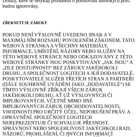
Dotazy, které se netýkají prohlášení o porušování autorských práv,
budou ignorovány.
ZŘEKNUTÍ SE ZÁRUKY
POKUD NENÍ VÝSLOVNĚ UVEDENO JINAK A V
MAXIMÁLNÍM ROZSAHU POVOLENÉM ZÁKONEM, TATO
WEBOVÁ STRÁNKA A VŠECHNY MATERIÁLY,
INFORMACE, UMÍSTĚNÍ, NÁZORY NEBO SLUŽBY NA
TÉTO WEBOVÉ STRÁNCE NEBO ODKAZOVÁNY Z TÉTO
WEBOVÉ STRÁNKY JSOU POSKYTOVÁNY „JAK JSOU“ A
„DLE DOSTUPNOSTI“ BEZ ZÁRUKY JAKÉHOKOLI
DRUHU, A SPOLEČNOST LOGITECH A JEJÍ DODAVATELÉ,
POSKYTOVATELÉ SLUŽEB TŘETÍCH STRAN A PARTNEŘI
(DÁLE SOUHRNNĚ UVÁDĚNI JAKO „DODAVATELÉ“) SE
TÍMTO VÝSLOVNÉ ZŘÍKAJÍ VŠECH ZÁRUK
JAKÉHOKOLI DRUHU, AŤ UŽ VÝSLOVNÝCH ČI
IMPLIKOVANÝCH, VČETNĚ MIMO JINÉ
IMPLIKOVANÝCH ZÁRUK OBCHODOVATELNOSTI,
VHODNOSTI PRO URČITÝ ÚČEL, NEPORUŠENÍ PRÁV, A
OPRÁVNĚNÍ. SPOLEČNOST LOGITECH
NEREPREZENTUJE ČI SCHVALUJE PŘESNOST,
SPRÁVNOST NEBO SPOLEHLIVOST JAKÝCHKOLI RAD,
NÁZORŮ, PROHLÁŠENÍ, ČI JINÝCH INFORMACÍ