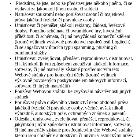
Předstírat, že jste, nebo že představujete někoho jiného, či se
vydávat za jakoukoli jinou osobu či subjekt
Narušovat soukromí nebo porušovat osobní či majetková
práva jakékoli fyzické či právnické osoby
Umisťovat či přenášet jakékoli reklamy, žádosti, řetězové
dopisy, Ponziho schémata či pyramidové hry, investiční
příležitosti či schémata, či jiná nevyžádaná komerční sdělení
(kromě výjimek výslovně povolených společností Logitech),
či se angažovat v útocích typu spamming, phishing či
odmítnutí služby
Umisťovat, zveřejňovat, přenášet, reprodukovat, distribuovat,
či jakýmkoli jiným způsobem zneužívat jakékoli informace,
software, či jiné materiály získané prostřednictvím této
Webové stránky pro komerční účely (kromě výjimek
výslovně povolených poskytovatelem takových informací,
softwaru či jiných materiálů)
Používat Webovou stránku ke zvyšování návštěvnosti jiných
stránek
Porušovat práva duševního vlastnictví nebo obdobná práva
jakékoli fyzické či právnické osoby, včetně, avšak nikoli
výhradně, autorských práv, ochranných známek a patentů
Odesílat, umisťovat, zveřejňovat, přenášet, reprodukovat, či
jakýmkoli jiným způsobem distribuovat informace, software,
či jiné materiály získané prostřednictvím této Webové stránky,
kterou jsou chráněny autorskými či jinými vlastnickými právy,