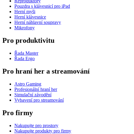
Reproduktory
Pouzdra s klávesnicí pro iPad
Herní myši
Herní klávesnice
Herní náhlavní soupravy
Mikrofony
Pro produktivitu
Řada Master
Řada Ergo
Pro hraní her a streamování
Astro Gaming
Profesionální hraní her
Simulační závodění
Vybavení pro streamování
Pro firmy
Nakupujte pro prostory
Nakupujte produkty pro firmy