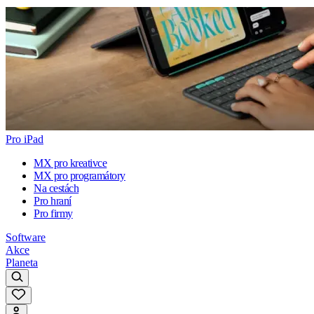
Pro iPad
MX pro kreativce
MX pro programátory
Na cestách
Pro hraní
Pro firmy
Software
Akce
Planeta