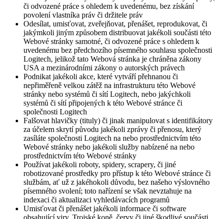
či odvozené práce s ohledem k uvedenému, bez získání
povolení vlastníka práv či držitele práv
Odesílat, umisťovat, zveřejňovat, přenášet, reprodukovat, či
jakýmkoli jiným způsobem distribuovat jakékoli součásti této
Webové stránky samotné, či odvozené práce s ohledem k
uvedenému bez předchozího písemného souhlasu společnosti
Logitech, jelikož tato Webová stránka je chráněna zákony
USA a mezinárodními zákony o autorských právech
Podnikat jakékoli akce, které vytváří přehnanou či
nepřiměřeně velkou zátěž na infrastrukturu této Webové
stránky nebo systémů či sítí Logitech, nebo jakýchkoli
systémů či sítí připojených k této Webové stránce či
společnosti Logitech
Falšovat hlavičky (tituly) či jinak manipulovat s identifikátory
za účelem skrytí původu jakékoli zprávy či přenosu, který
zasíláte společnosti Logitech na nebo prostřednictvím této
Webové stránky nebo jakékoli služby nabízené na nebo
prostřednictvím této Webové stránky
Používat jakékoli roboty, spidery, scrapery, či jiné
robotizované prostředky pro přístup k této Webové stránce či
službám, ať už z jakéhokoli důvodu, bez našeho výslovného
písemného svolení; toto nařízení se však nevztahuje na
indexaci či aktualizaci vyhledávacích programů
Umisťovat či přenášet jakékoli informace či software
obsahující viry, Trojské koně, červy či jiné škodlivé součásti