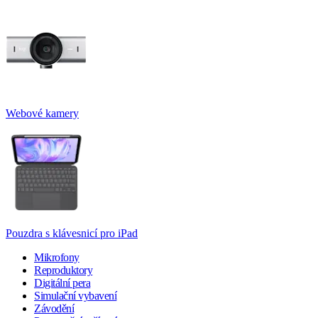
Webové kamery
Pouzdra s klávesnicí pro iPad
Mikrofony
Reproduktory
Digitální pera
Simulační vybavení
Závodění