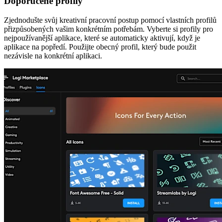
Doporučené profily
Zjednodušte svůj kreativní pracovní postup pomocí vlastních profilů
přizpůsobených vašim konkrétním potřebám. Vyberte si profily pro
nejpoužívanější aplikace, které se automaticky aktivují, když je
aplikace na popředí. Použijte obecný profil, který bude použit
nezávisle na konkrétní aplikaci.