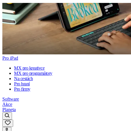
Pro iPad
MX pro kreativce
MX pro programátory
Na cestách
Pro hraní
Pro firmy
Software
Akce
Planeta