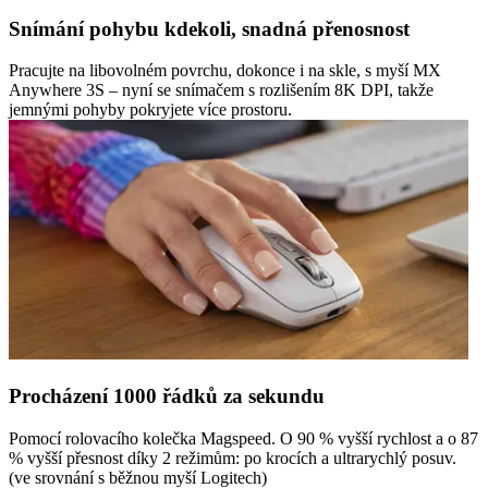
Snímání pohybu kdekoli, snadná přenosnost
Pracujte na libovolném povrchu, dokonce i na skle, s myší MX
Anywhere 3S – nyní se snímačem s rozlišením 8K DPI, takže
jemnými pohyby pokryjete více prostoru.
Procházení 1000 řádků za sekundu
Pomocí rolovacího kolečka Magspeed. O 90 % vyšší rychlost a o 87
% vyšší přesnost díky 2 režimům: po krocích a ultrarychlý posuv.
(ve srovnání s běžnou myší Logitech)