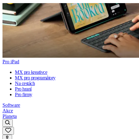
Pro iPad
MX pro kreativce
MX pro programátory
Na cestách
Pro hraní
Pro firmy
Software
Akce
Planeta