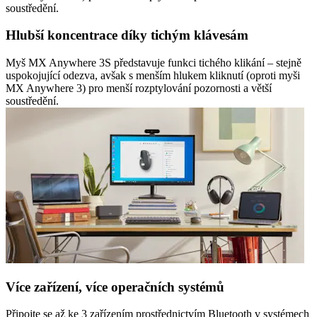
soustředění.
Hlubší koncentrace díky tichým klávesám
Myš MX Anywhere 3S představuje funkci tichého klikání – stejně
uspokojující odezva, avšak s menším hlukem kliknutí (oproti myši
MX Anywhere 3) pro menší rozptylování pozornosti a větší
soustředění.
Více zařízení, více operačních systémů
Připojte se až ke 3 zařízením prostřednictvím Bluetooth v systémech