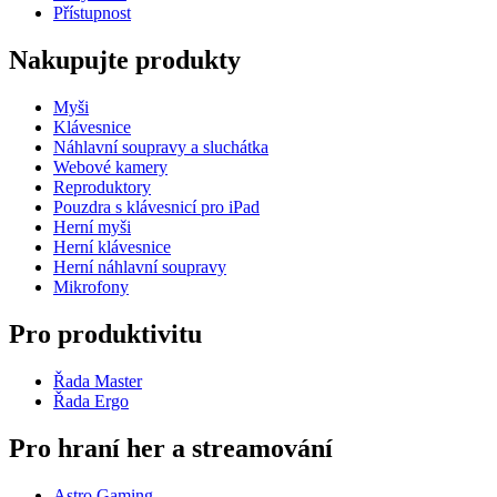
Přístupnost
Nakupujte produkty
Myši
Klávesnice
Náhlavní soupravy a sluchátka
Webové kamery
Reproduktory
Pouzdra s klávesnicí pro iPad
Herní myši
Herní klávesnice
Herní náhlavní soupravy
Mikrofony
Pro produktivitu
Řada Master
Řada Ergo
Pro hraní her a streamování
Astro Gaming