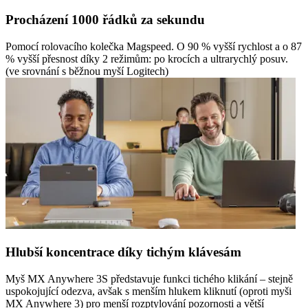
Procházení 1000 řádků za sekundu
Pomocí rolovacího kolečka Magspeed. O 90 % vyšší rychlost a o 87
% vyšší přesnost díky 2 režimům: po krocích a ultrarychlý posuv.
(ve srovnání s běžnou myší Logitech)
Hlubší koncentrace díky tichým klávesám
Myš MX Anywhere 3S představuje funkci tichého klikání – stejně
uspokojující odezva, avšak s menším hlukem kliknutí (oproti myši
MX Anywhere 3) pro menší rozptylování pozornosti a větší