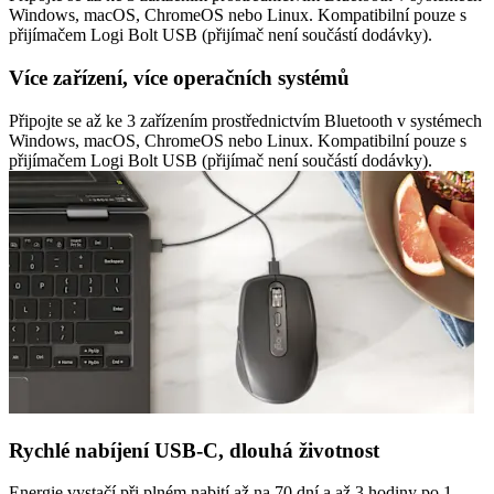
Windows, macOS, ChromeOS nebo Linux. Kompatibilní pouze s
přijímačem Logi Bolt USB (přijímač není součástí dodávky).
Více zařízení, více operačních systémů
Připojte se až ke 3 zařízením prostřednictvím Bluetooth v systémech
Windows, macOS, ChromeOS nebo Linux. Kompatibilní pouze s
přijímačem Logi Bolt USB (přijímač není součástí dodávky).
Rychlé nabíjení USB-C, dlouhá životnost
Energie vystačí při plném nabití až na 70 dní a až 3 hodiny po 1