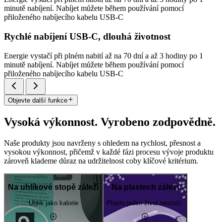
minutě nabíjení. Nabíjet můžete během používání pomocí
přiloženého nabíjecího kabelu USB-C
Rychlé nabíjení USB-C, dlouhá životnost
Energie vystačí při plném nabití až na 70 dní a až 3 hodiny po 1
minutě nabíjení. Nabíjet můžete během používání pomocí
přiloženého nabíjecího kabelu USB-C
Objevte další funkce
Vysoká výkonnost. Vyrobeno zodpovědně.
Naše produkty jsou navrženy s ohledem na rychlost, přesnost a
vysokou výkonnost, přičemž v každé fázi procesu vývoje produktu
zároveň klademe důraz na udržitelnost coby klíčové kritérium.
Na uhlíkové stopě záleží
Na plastech záleží
Uhlík jako kalorie
Plastu jeden život nestačí.