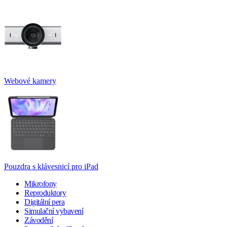
Webové kamery
Pouzdra s klávesnicí pro iPad
Mikrofony
Reproduktory
Digitální pera
Simulační vybavení
Závodění