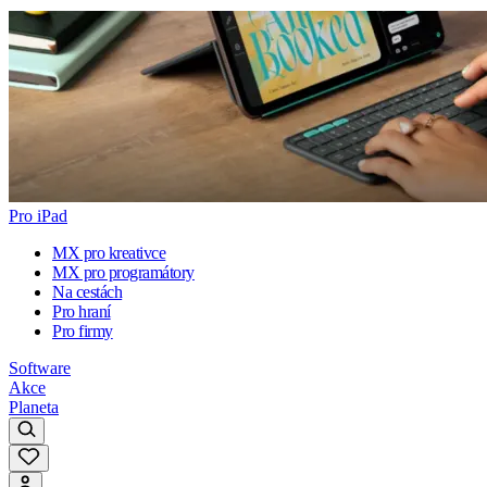
Pro iPad
MX pro kreativce
MX pro programátory
Na cestách
Pro hraní
Pro firmy
Software
Akce
Planeta