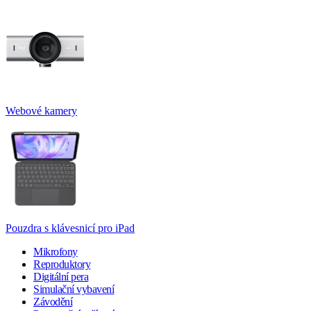
Webové kamery
Pouzdra s klávesnicí pro iPad
Mikrofony
Reproduktory
Digitální pera
Simulační vybavení
Závodění