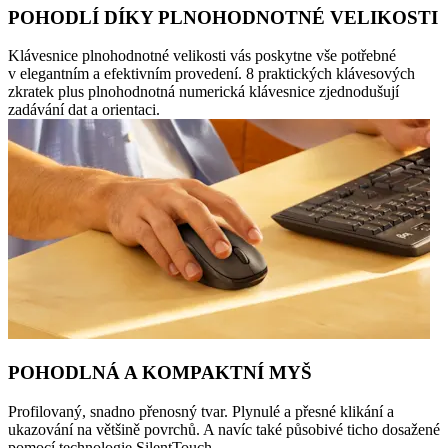
POHODLÍ DÍKY PLNOHODNOTNÉ VELIKOSTI
Klávesnice plnohodnotné velikosti vás poskytne vše potřebné
v elegantním a efektivním provedení. 8 praktických klávesových
zkratek plus plnohodnotná numerická klávesnice zjednodušují
zadávání dat a orientaci.
POHODLNÁ A KOMPAKTNÍ MYŠ
Profilovaný, snadno přenosný tvar. Plynulé a přesné klikání a
ukazování na většině povrchů. A navíc také působivé ticho dosažené
pomocí technologie SilentTouch.