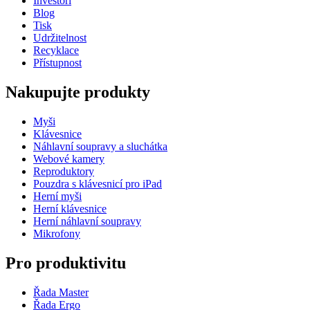
Investoři
Blog
Tisk
Udržitelnost
Recyklace
Přístupnost
Nakupujte produkty
Myši
Klávesnice
Náhlavní soupravy a sluchátka
Webové kamery
Reproduktory
Pouzdra s klávesnicí pro iPad
Herní myši
Herní klávesnice
Herní náhlavní soupravy
Mikrofony
Pro produktivitu
Řada Master
Řada Ergo