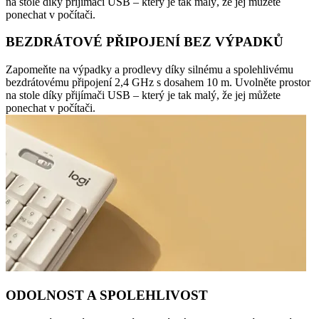
na stole díky přijímači USB – který je tak malý, že jej můžete
ponechat v počítači.
BEZDRÁTOVÉ PŘIPOJENÍ BEZ VÝPADKŮ
Zapomeňte na výpadky a prodlevy díky silnému a spolehlivému
bezdrátovému připojení 2,4 GHz s dosahem 10 m. Uvolněte prostor
na stole díky přijímači USB – který je tak malý, že jej můžete
ponechat v počítači.
ODOLNOST A SPOLEHLIVOST