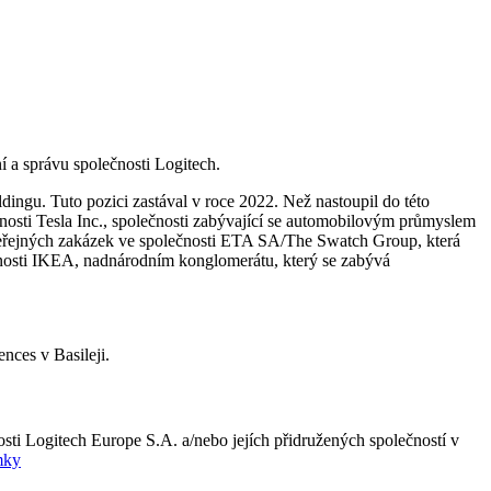
 a správu společnosti Logitech.
gu. Tuto pozici zastával v roce 2022. Než nastoupil do této
nosti Tesla Inc., společnosti zabývající se automobilovým průmyslem
a veřejných zakázek ve společnosti ETA SA/The Swatch Group, která
čnosti IKEA, nadnárodním konglomerátu, který se zabývá
nces v Basileji.
ti Logitech Europe S.A. a/nebo jejích přidružených společností v
mky