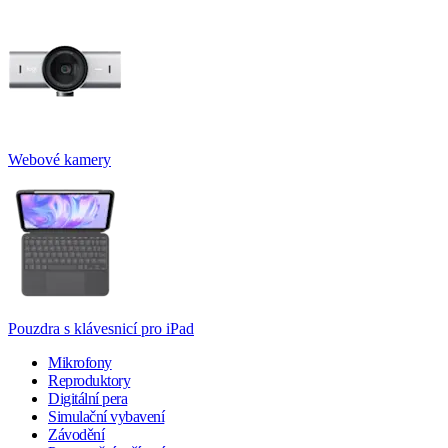
Webové kamery
Pouzdra s klávesnicí pro iPad
Mikrofony
Reproduktory
Digitální pera
Simulační vybavení
Závodění