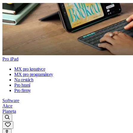
Pro iPad
MX pro kreativce
MX pro programátory
Na cestách
Pro hraní
Pro firmy
Software
Akce
Planeta