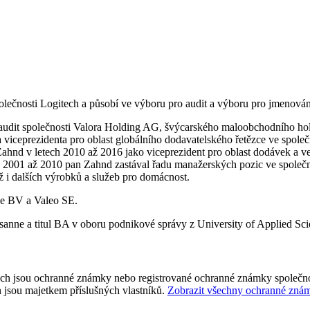
ečnosti Logitech a působí ve výboru pro audit a výboru pro jmenování
it společnosti Valora Holding AG, švýcarského maloobchodního holdin
 viceprezidenta pro oblast globálního dodavatelského řetězce ve společ
n Zahnd v letech 2010 až 2016 jako viceprezident pro oblast dodávek 
ch 2001 až 2010 pan Zahnd zastával řadu manažerských pozic ve spole
 i dalších výrobků a služeb pro domácnost.
ce BV a Valeo SE.
nne a titul BA v oboru podnikové správy z University of Applied Scie
tech jsou ochranné známky nebo registrované ochranné známky společnos
 jsou majetkem příslušných vlastníků.
Zobrazit všechny ochranné zná