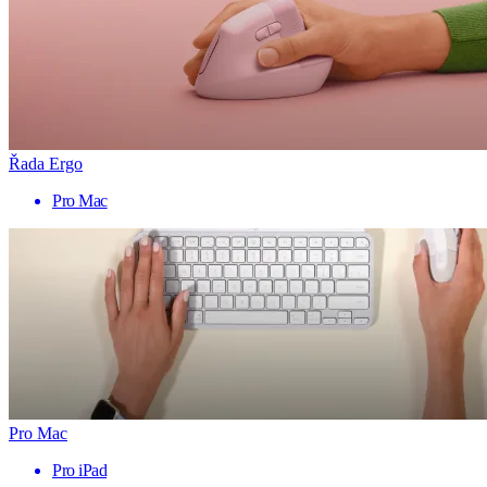
Řada Ergo
Pro Mac
Pro Mac
Pro iPad