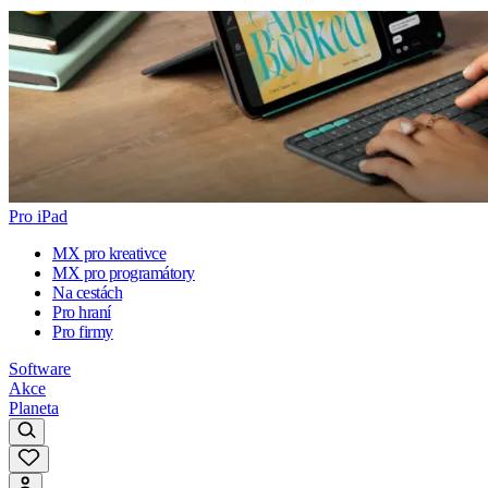
Pro iPad
MX pro kreativce
MX pro programátory
Na cestách
Pro hraní
Pro firmy
Software
Akce
Planeta