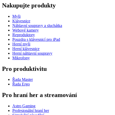
Nakupujte produkty
Myši
Klávesnice
Náhlavní soupravy a sluchátka
Webové kamery
Reproduktory
Pouzdra s klávesnicí pro iPad
Herní myši
Herní klávesnice
Herní náhlavní soupravy
Mikrofony
Pro produktivitu
Řada Master
Řada Ergo
Pro hraní her a streamování
Astro Gaming
Profesionální hraní her