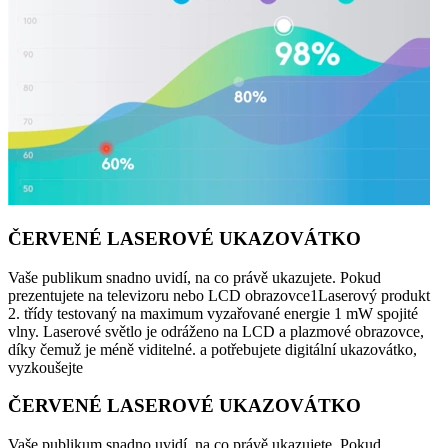
ČERVENÉ LASEROVÉ UKAZOVÁTKO
Vaše publikum snadno uvidí, na co právě ukazujete. Pokud
prezentujete na televizoru nebo LCD obrazovce1Laserový produkt
2. třídy testovaný na maximum vyzařované energie 1 mW spojité
vlny. Laserové světlo je odráženo na LCD a plazmové obrazovce,
díky čemuž je méně viditelné. a potřebujete digitální ukazovátko,
vyzkoušejte
ČERVENÉ LASEROVÉ UKAZOVÁTKO
Vaše publikum snadno uvidí, na co právě ukazujete. Pokud