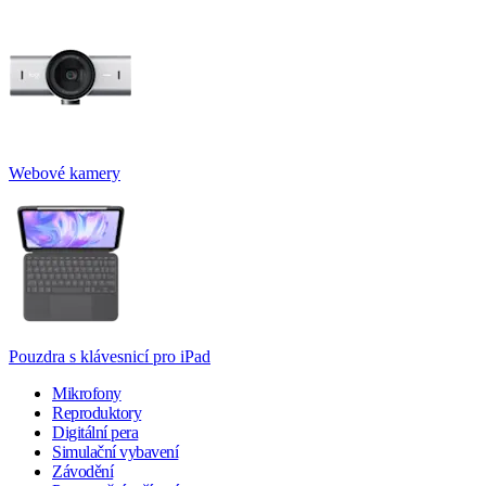
Webové kamery
Pouzdra s klávesnicí pro iPad
Mikrofony
Reproduktory
Digitální pera
Simulační vybavení
Závodění