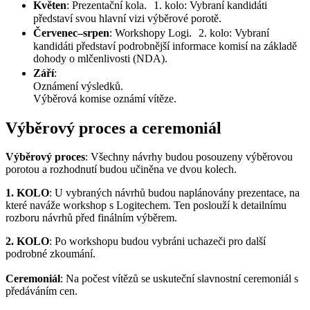
Květen
: Prezentační kola. 1. kolo: Vybraní kandidáti
představí svou hlavní vizi výběrové porotě.
Červenec–srpen
: Workshopy Logi. 2. kolo: Vybraní
kandidáti představí podrobnější informace komisí na základě
dohody o mlčenlivosti (NDA).
Září
:
Oznámení výsledků.
Výběrová komise oznámí vítěze.
Výběrový proces a ceremoniál
Výběrový proces
: Všechny návrhy budou posouzeny výběrovou
porotou a rozhodnutí budou učiněna ve dvou kolech.
1. KOLO
: U vybraných návrhů budou naplánovány prezentace, na
které naváže workshop s Logitechem. Ten poslouží k detailnímu
rozboru návrhů před finálním výběrem.
2. KOLO
: Po workshopu budou vybráni uchazeči pro další
podrobné zkoumání.
Ceremoniál
: Na počest vítězů se uskuteční slavnostní ceremoniál s
předáváním cen.