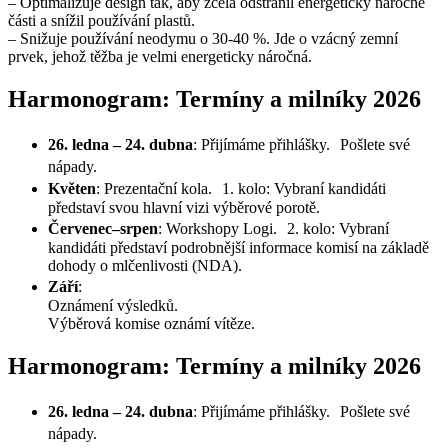
– Optimalizuje design tak, aby zcela odstranil energeticky náročné
části a snížil používání plastů.
– Snižuje používání neodymu o 30-40 %. Jde o vzácný zemní
prvek, jehož těžba je velmi energeticky náročná.
Harmonogram: Termíny a milníky 2026
26. ledna – 24. dubna
: Přijímáme přihlášky. Pošlete své
nápady.
Květen
: Prezentační kola. 1. kolo: Vybraní kandidáti
představí svou hlavní vizi výběrové porotě.
Červenec–srpen
: Workshopy Logi. 2. kolo: Vybraní
kandidáti představí podrobnější informace komisí na základě
dohody o mlčenlivosti (NDA).
Září
:
Oznámení výsledků.
Výběrová komise oznámí vítěze.
Harmonogram: Termíny a milníky 2026
26. ledna – 24. dubna
: Přijímáme přihlášky. Pošlete své
nápady.