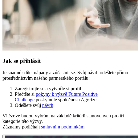
Jak se přihlásit
Je snadné sdílet nápady a zúčastnit se. Svůj návrh odešlete přímo
prostřednictvím našeho partnerského portálu:
Zaregistrujte se a vytvořte si profil
Přečtěte si
pokyny k výzvě Future Positive
Challenge
poskytnuté společností Agorize
Odešlete svůj
návrh
Vítězové budou vybráni na základě kritérií stanovených pro tři
kategorie této výzvy.
Záznamy podléhají
smluvním podmínkám
.