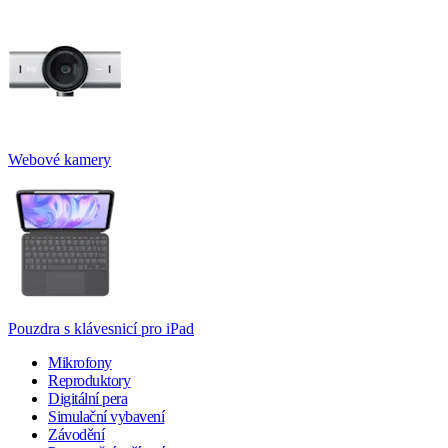
Webové kamery
Pouzdra s klávesnicí pro iPad
Mikrofony
Reproduktory
Digitální pera
Simulační vybavení
Závodění