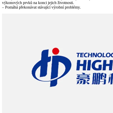
výkonových prvků na konci jejich životnosti.
– Pomáhá překonávat stávající výrobní problémy.