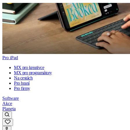
Pro iPad
MX pro kreativce
MX pro programátory
Na cestách
Pro hraní
Pro firmy
Software
Akce
Planeta