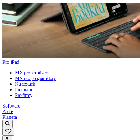
Pro iPad
MX pro kreativce
MX pro programátory
Na cestách
Pro hraní
Pro firmy
Software
Akce
Planeta