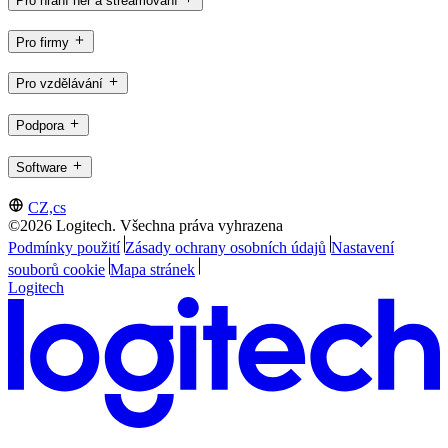
Pro hraní her a streamování
Pro firmy
Pro vzdělávání
Podpora
Software
CZ,cs
©2026 Logitech. Všechna práva vyhrazena
Podmínky použití
Zásady ochrany osobních údajů
Nastavení
souborů cookie
Mapa stránek
Logitech