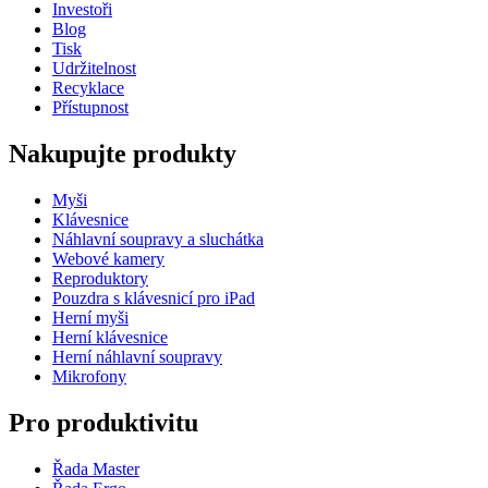
Investoři
Blog
Tisk
Udržitelnost
Recyklace
Přístupnost
Nakupujte produkty
Myši
Klávesnice
Náhlavní soupravy a sluchátka
Webové kamery
Reproduktory
Pouzdra s klávesnicí pro iPad
Herní myši
Herní klávesnice
Herní náhlavní soupravy
Mikrofony
Pro produktivitu
Řada Master