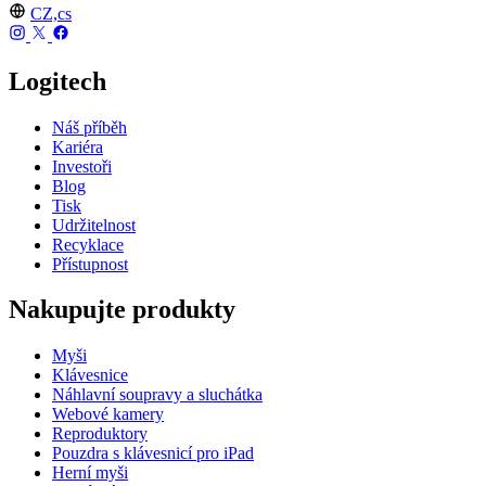
CZ,cs
Logitech
Náš příběh
Kariéra
Investoři
Blog
Tisk
Udržitelnost
Recyklace
Přístupnost
Nakupujte produkty
Myši
Klávesnice
Náhlavní soupravy a sluchátka
Webové kamery
Reproduktory
Pouzdra s klávesnicí pro iPad
Herní myši