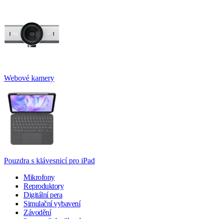
Webové kamery
Pouzdra s klávesnicí pro iPad
Mikrofony
Reproduktory
Digitální pera
Simulační vybavení
Závodění