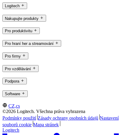
Logitech
Nakupujte produkty
Pro produktivitu
Pro hraní her a streamování
Pro firmy
Pro vzdělávání
Podpora
Software
CZ,cs
©2026 Logitech. Všechna práva vyhrazena
Podmínky použití
Zásady ochrany osobních údajů
Nastavení
souborů cookie
Mapa stránek
Logitech