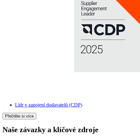
Lídr v zapojení dodavatelů (CDP)
Přečtěte si více
Naše závazky a klíčové zdroje