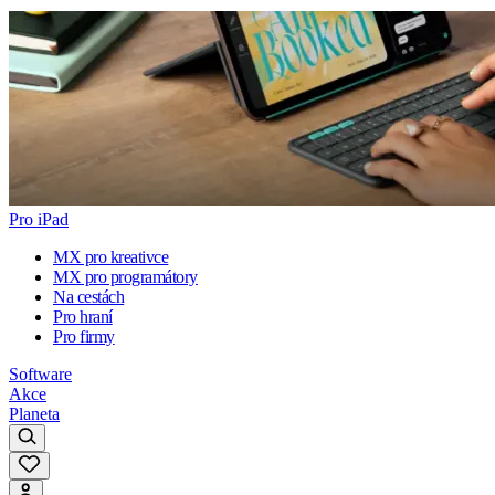
Pro iPad
MX pro kreativce
MX pro programátory
Na cestách
Pro hraní
Pro firmy
Software
Akce
Planeta