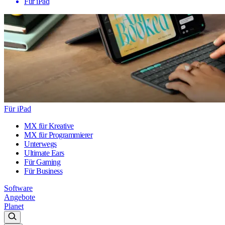
Für iPad
Für iPad
MX für Kreative
MX für Programmierer
Unterwegs
Ultimate Ears
Für Gaming
Für Business
Software
Angebote
Planet