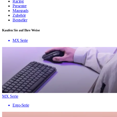
Racing
Presenter
Mauspads
Zubehör
Bestseller
Kaufen Sie auf Ihre Weise
MX Serie
MX Serie
Ergo-Serie