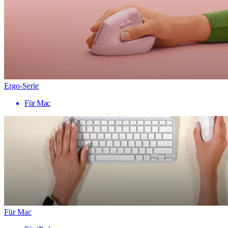
Ergo-Serie
Für Mac
Für Mac