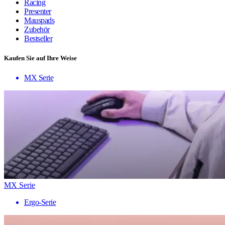
Racing
Presenter
Mauspads
Zubehör
Bestseller
Kaufen Sie auf Ihre Weise
MX Serie
MX Serie
Ergo-Serie