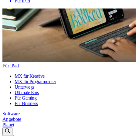
Für iPad
Für iPad
MX für Kreative
MX für Programmierer
Unterwegs
Ultimate Ears
Für Gaming
Für Business
Software
Angebote
Planet