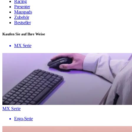
Racing
Presenter
Mauspads
Zubehör
Bestseller
Kaufen Sie auf Ihre Weise
MX Serie
MX Serie
Ergo-Serie