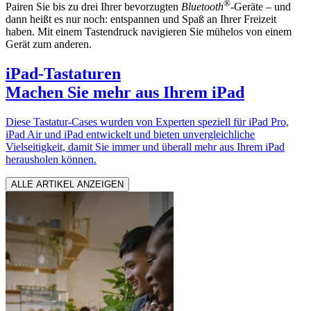
®
Pairen Sie bis zu drei Ihrer bevorzugten
Bluetooth
-Geräte – und
dann heißt es nur noch: entspannen und Spaß an Ihrer Freizeit
haben. Mit einem Tastendruck navigieren Sie mühelos von einem
Gerät zum anderen.
iPad-Tastaturen
Machen Sie mehr aus Ihrem iPad
Diese Tastatur-Cases wurden von Experten speziell für iPad Pro,
iPad Air und iPad entwickelt und bieten unvergleichliche
Vielseitigkeit, damit Sie immer und überall mehr aus Ihrem iPad
herausholen können.
ALLE ARTIKEL ANZEIGEN