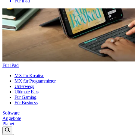
Für iPad
Für iPad
MX für Kreative
MX für Programmierer
Unterwegs
Ultimate Ears
Für Gaming
Für Business
Software
Angebote
Planet