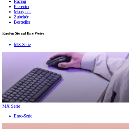
Racing
Presenter
Mauspads
Zubehör
Bestseller
Kaufen Sie auf Ihre Weise
MX Serie
MX Serie
Ergo-Serie