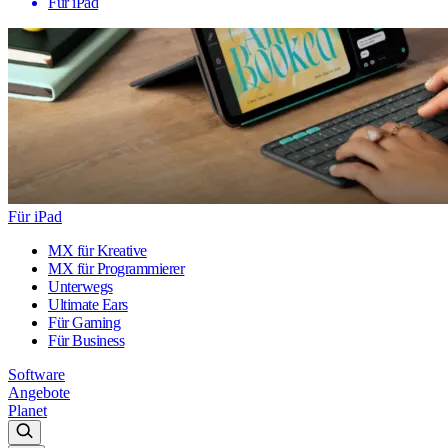
Für iPad
Für iPad
MX für Kreative
MX für Programmierer
Unterwegs
Ultimate Ears
Für Gaming
Für Business
Software
Angebote
Planet