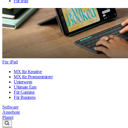
Für iPad
Für iPad
MX für Kreative
MX für Programmierer
Unterwegs
Ultimate Ears
Für Gaming
Für Business
Software
Angebote
Planet