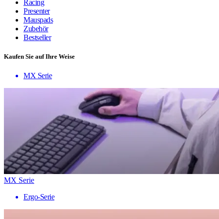
Racing
Presenter
Mauspads
Zubehör
Bestseller
Kaufen Sie auf Ihre Weise
MX Serie
MX Serie
Ergo-Serie