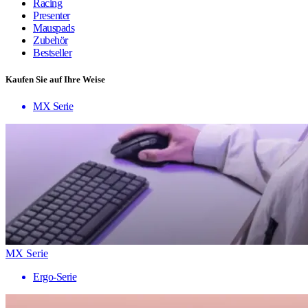
Racing
Presenter
Mauspads
Zubehör
Bestseller
Kaufen Sie auf Ihre Weise
MX Serie
MX Serie
Ergo-Serie