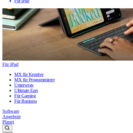
Für iPad
Für iPad
MX für Kreative
MX für Programmierer
Unterwegs
Ultimate Ears
Für Gaming
Für Business
Software
Angebote
Planet