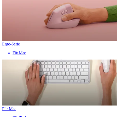
Ergo-Serie
Für Mac
Für Mac