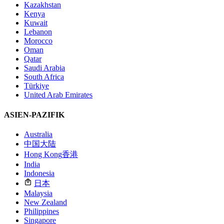
Kazakhstan
Kenya
Kuwait
Lebanon
Morocco
Oman
Qatar
Saudi Arabia
South Africa
Türkiye
United Arab Emirates
ASIEN-PAZIFIK
Australia
中国大陆
Hong Kong
香港
India
Indonesia
日本
Malaysia
New Zealand
Philippines
Singapore