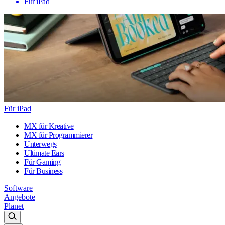
Für iPad
Für iPad
MX für Kreative
MX für Programmierer
Unterwegs
Ultimate Ears
Für Gaming
Für Business
Software
Angebote
Planet