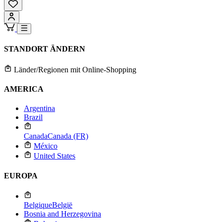
STANDORT ÄNDERN
Länder/Regionen mit Online-Shopping
AMERICA
Argentina
Brazil
Canada
Canada (FR)
México
United States
EUROPA
Belgique
België
Bosnia and Herzegovina