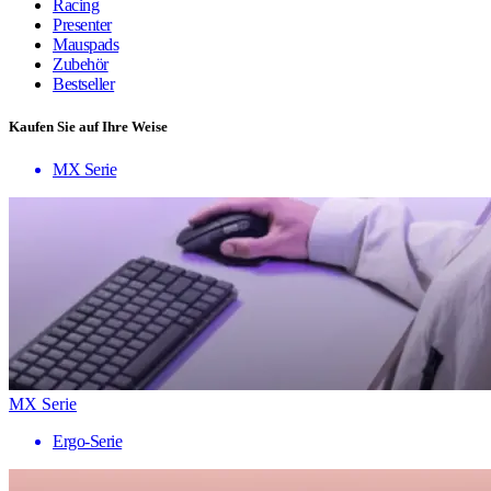
Racing
Presenter
Mauspads
Zubehör
Bestseller
Kaufen Sie auf Ihre Weise
MX Serie
MX Serie
Ergo-Serie