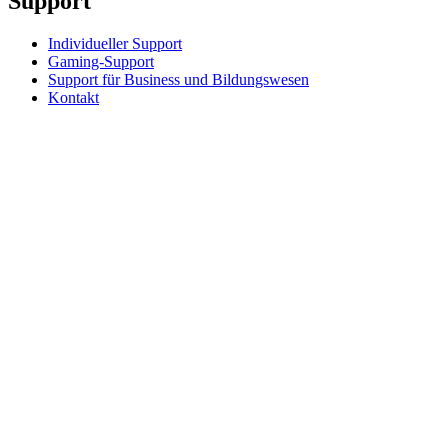
Support
Individueller Support
Gaming-Support
Support für Business und Bildungswesen
Kontakt
Ersatzteile
Bestellung verfolgen
Rücksendungen & Stornierungen
Software
G HUB für Gaming und Streaming
Options+ für Leistung
Logitech
Produkte kaufen
Für Produktivität
Für Gaming und Streaming