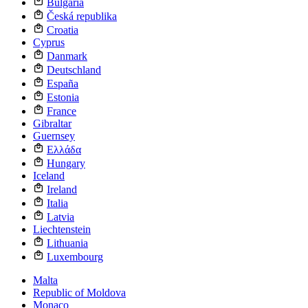
Bulgaria
Česká republika
Croatia
Cyprus
Danmark
Deutschland
España
Estonia
France
Gibraltar
Guernsey
Ελλάδα
Hungary
Iceland
Ireland
Italia
Latvia
Liechtenstein
Lithuania
Luxembourg
Malta
Republic of Moldova
Monaco