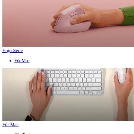
Ergo-Serie
Für Mac
Für Mac