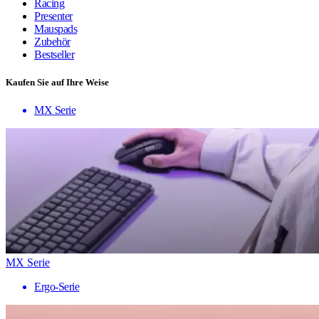
Racing
Presenter
Mauspads
Zubehör
Bestseller
Kaufen Sie auf Ihre Weise
MX Serie
MX Serie
Ergo-Serie