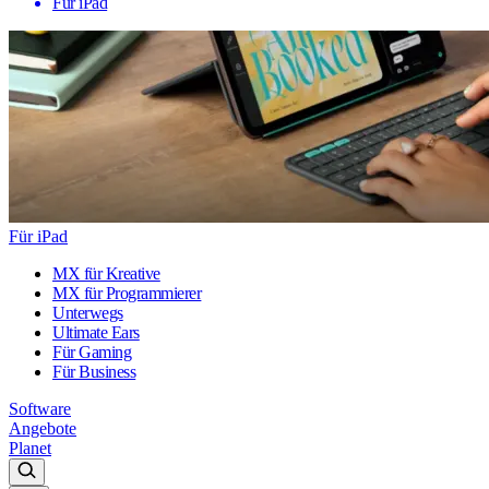
Für iPad
Für iPad
MX für Kreative
MX für Programmierer
Unterwegs
Ultimate Ears
Für Gaming
Für Business
Software
Angebote
Planet