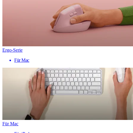
Ergo-Serie
Für Mac
Für Mac