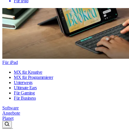
Für iPad
Für iPad
MX für Kreative
MX für Programmierer
Unterwegs
Ultimate Ears
Für Gaming
Für Business
Software
Angebote
Planet