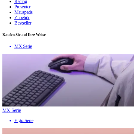
Racing
Presenter
Mauspads
Zubehör
Bestseller
Kaufen Sie auf Ihre Weise
MX Serie
MX Serie
Ergo-Serie