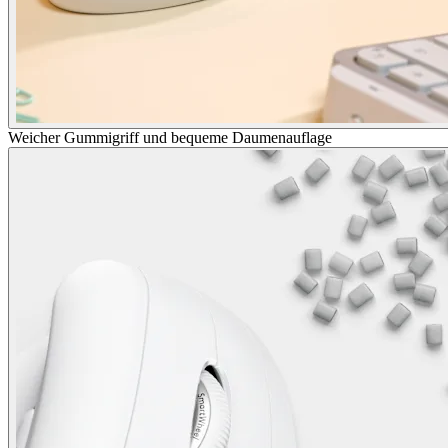
Weicher Gummigriff und bequeme Daumenauflage