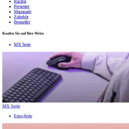
Racing
Presenter
Mauspads
Zubehör
Bestseller
Kaufen Sie auf Ihre Weise
MX Serie
MX Serie
Ergo-Serie