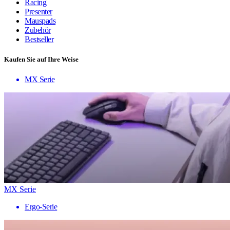
Racing
Presenter
Mauspads
Zubehör
Bestseller
Kaufen Sie auf Ihre Weise
MX Serie
MX Serie
Ergo-Serie