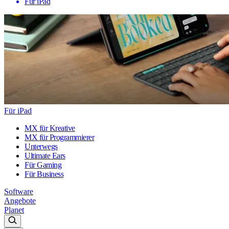
Für iPad
Für iPad
MX für Kreative
MX für Programmierer
Unterwegs
Ultimate Ears
Für Gaming
Für Business
Software
Angebote
Planet