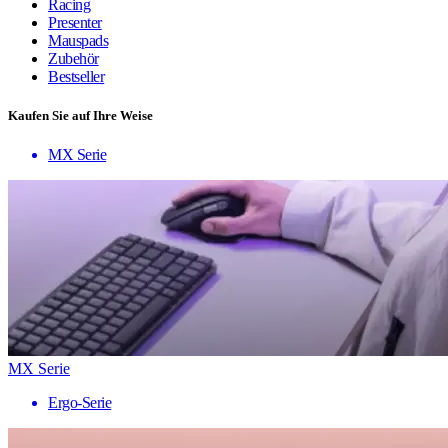
Racing
Presenter
Mauspads
Zubehör
Bestseller
Kaufen Sie auf Ihre Weise
MX Serie
MX Serie
Ergo-Serie