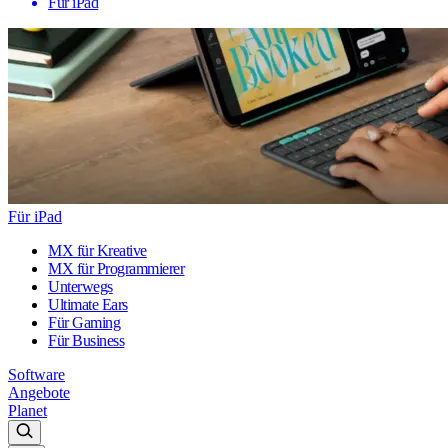
Für iPad
Für iPad
MX für Kreative
MX für Programmierer
Unterwegs
Ultimate Ears
Für Gaming
Für Business
Software
Angebote
Planet