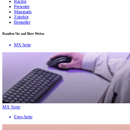
Racing
Presenter
Mauspads
Zubehör
Bestseller
Kaufen Sie auf Ihre Weise
MX Serie
MX Serie
Ergo-Serie