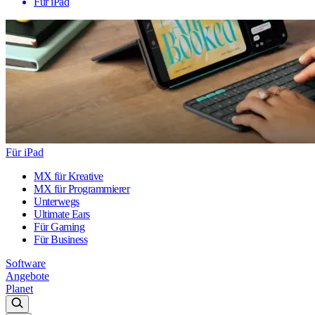
Für iPad
Für iPad
MX für Kreative
MX für Programmierer
Unterwegs
Ultimate Ears
Für Gaming
Für Business
Software
Angebote
Planet