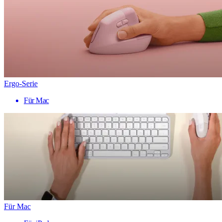
Ergo-Serie
Für Mac
Für Mac