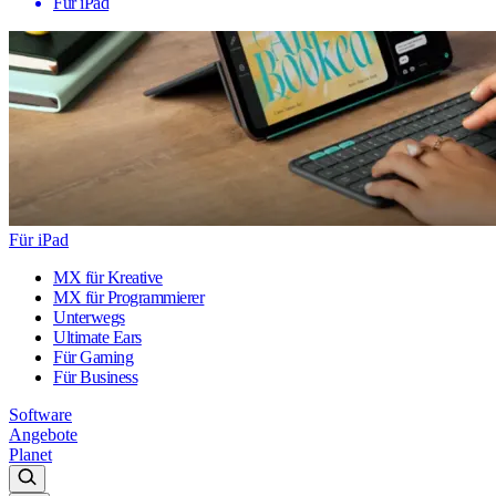
Für iPad
Für iPad
MX für Kreative
MX für Programmierer
Unterwegs
Ultimate Ears
Für Gaming
Für Business
Software
Angebote
Planet