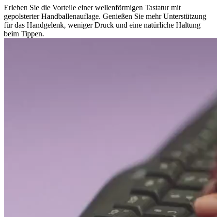
Erleben Sie die Vorteile einer wellenförmigen Tastatur mit
gepolsterter Handballenauflage. Genießen Sie mehr Unterstützung
für das Handgelenk, weniger Druck und eine natürliche Haltung
beim Tippen.