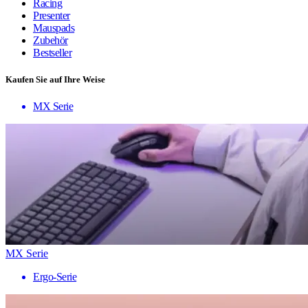
Racing
Presenter
Mauspads
Zubehör
Bestseller
Kaufen Sie auf Ihre Weise
MX Serie
MX Serie
Ergo-Serie