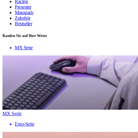
Racing
Presenter
Mauspads
Zubehör
Bestseller
Kaufen Sie auf Ihre Weise
MX Serie
MX Serie
Ergo-Serie