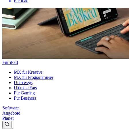
Für iPad
Für iPad
MX für Kreative
MX für Programmierer
Unterwegs
Ultimate Ears
Für Gaming
Für Business
Software
Angebote
Planet