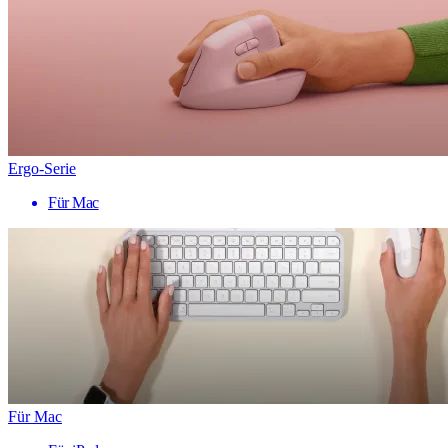
Ergo-Serie
Für Mac
Für Mac