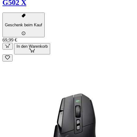
G502 X
Geschenk beim Kauf
69,99 €
In den Warenkorb