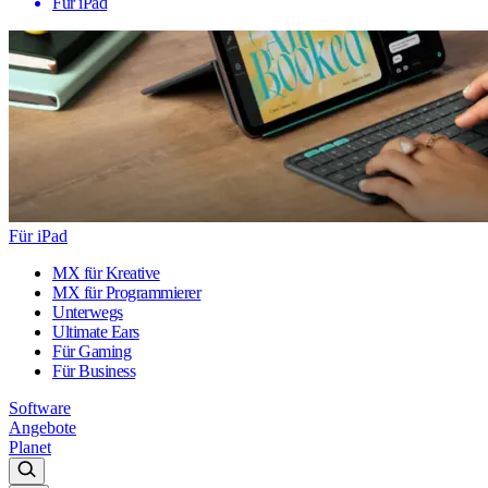
Für iPad
Für iPad
MX für Kreative
MX für Programmierer
Unterwegs
Ultimate Ears
Für Gaming
Für Business
Software
Angebote
Planet