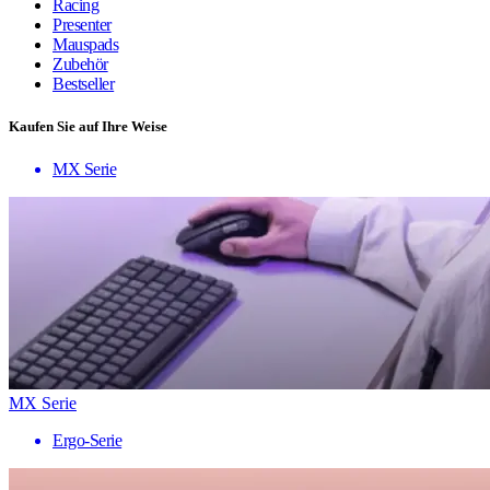
Racing
Presenter
Mauspads
Zubehör
Bestseller
Kaufen Sie auf Ihre Weise
MX Serie
MX Serie
Ergo-Serie