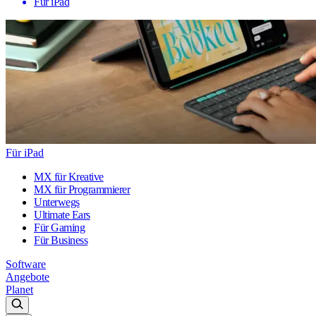
Für iPad
Für iPad
MX für Kreative
MX für Programmierer
Unterwegs
Ultimate Ears
Für Gaming
Für Business
Software
Angebote
Planet