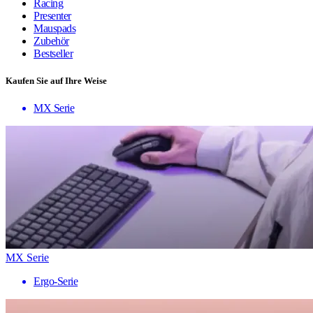
Racing
Presenter
Mauspads
Zubehör
Bestseller
Kaufen Sie auf Ihre Weise
MX Serie
MX Serie
Ergo-Serie