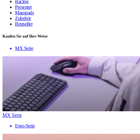
Racing
Presenter
Mauspads
Zubehör
Bestseller
Kaufen Sie auf Ihre Weise
MX Serie
MX Serie
Ergo-Serie