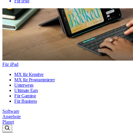
Für iPad
Für iPad
MX für Kreative
MX für Programmierer
Unterwegs
Ultimate Ears
Für Gaming
Für Business
Software
Angebote
Planet