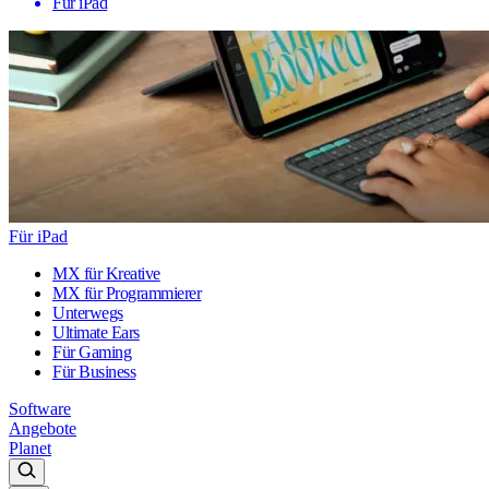
Für iPad
Für iPad
MX für Kreative
MX für Programmierer
Unterwegs
Ultimate Ears
Für Gaming
Für Business
Software
Angebote
Planet