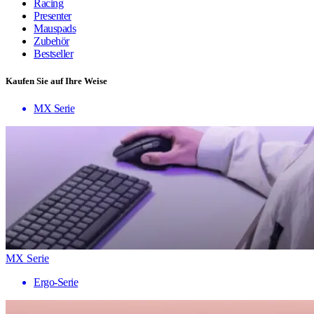
Racing
Presenter
Mauspads
Zubehör
Bestseller
Kaufen Sie auf Ihre Weise
MX Serie
MX Serie
Ergo-Serie