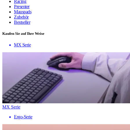
Racing
Presenter
Mauspads
Zubehör
Bestseller
Kaufen Sie auf Ihre Weise
MX Serie
MX Serie
Ergo-Serie