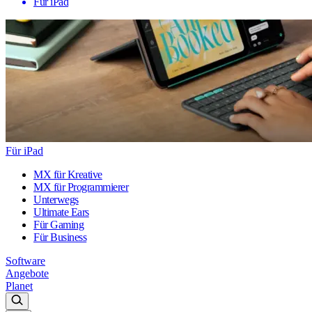
Für iPad
Für iPad
MX für Kreative
MX für Programmierer
Unterwegs
Ultimate Ears
Für Gaming
Für Business
Software
Angebote
Planet