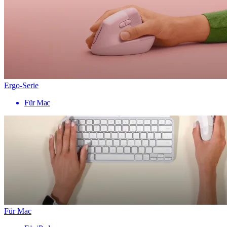
Ergo-Serie
Für Mac
Für Mac