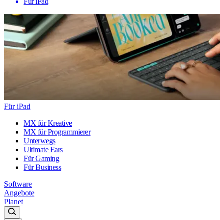
Für iPad
Für iPad
MX für Kreative
MX für Programmierer
Unterwegs
Ultimate Ears
Für Gaming
Für Business
Software
Angebote
Planet