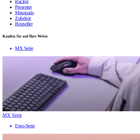
Racing
Presenter
Mauspads
Zubehör
Bestseller
Kaufen Sie auf Ihre Weise
MX Serie
MX Serie
Ergo-Serie