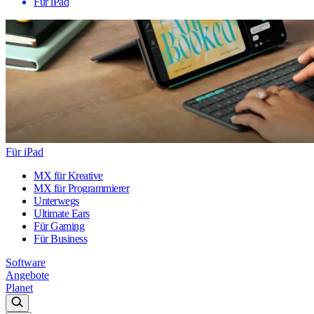
Für iPad
Für iPad
MX für Kreative
MX für Programmierer
Unterwegs
Ultimate Ears
Für Gaming
Für Business
Software
Angebote
Planet