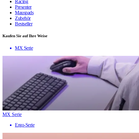
Racing
Presenter
Mauspads
Zubehör
Bestseller
Kaufen Sie auf Ihre Weise
MX Serie
MX Serie
Ergo-Serie